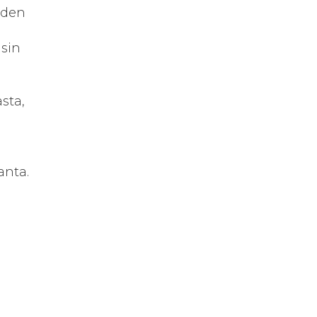
iden
usin
sta,
anta.