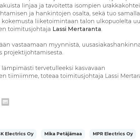
uista linjaa ja tavoitetta isompien urakkakohte
htamisen ja hankintojen osalta, sekä tuo samalla
a kokemusta liiketoimintaan talon ulkopuolelta u
sen toimitusjohtaja
Lassi Mertaranta
.
sään vastaamaan myynnistä, uusasiakashankinna
 projektijohtamisesta.
lämpimästi tervetulleeksi kasvavaan
n tiimiimme, toteaa toimitusjohtaja Lassi Mertar
K Electrics Oy
Mika Petäjämaa
MPR Electrics Oy