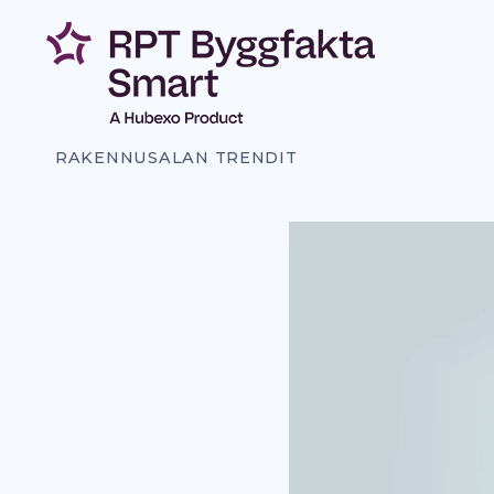
Siirry
sisältöön
RAKENNUSALAN TRENDIT