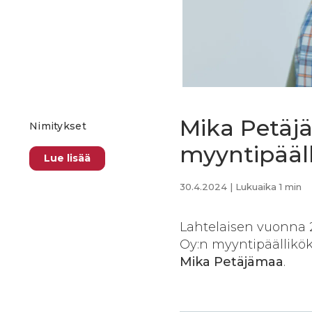
Mika Petäj
Nimitykset
myyntipääll
Lue lisää
30.4.2024
| Lukuaika 1 min
Lahtelaisen vuonna 2
Oy:n myyntipäällikök
Mika Petäjämaa
.