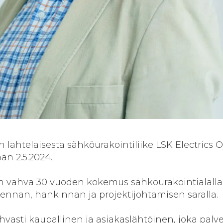
n lahtelaisesta sähköurakointiliike LSK Electrics O
ään 2.5.2024.
n vahva 30 vuoden kokemus sähköurakointialalla
ennan, hankinnan ja projektijohtamisen saralla.
hvasti kaupallinen ja asiakaslähtöinen, joka palv