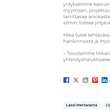
yrityksemme kasvuhak
myymisen, projektijo
tarvittavaa arvokast
silmin, toteaa yrityk
Mika tulee tehtäväs
hankinnoista ja myös
– Toivotamme Mikan 
yhteistyöhalukkaasee
Lassi Mertaranta
LS