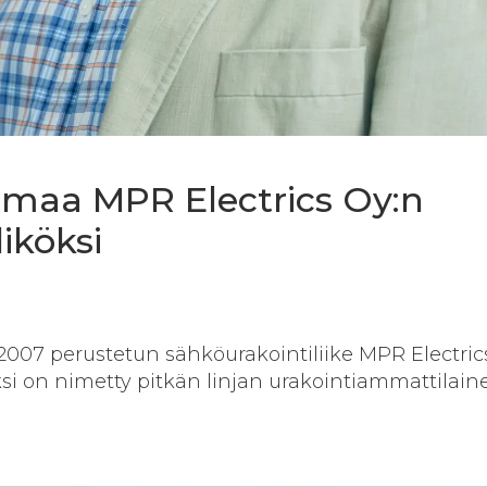
ämaa MPR Electrics Oy:n
iköksi
007 perustetun sähköurakointiliike MPR Electric
si on nimetty pitkän linjan urakointiammattilain