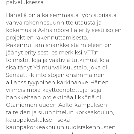
palveluksessa.
Hänellä on aikaisemmasta työhistoriasta
vahva rakennesuunnittelutausta ja
kokemusta A-Insinööreillä erityisesti isojen
projektien rakennuttamisesta.
Rakennuttamishankkeista mieleen on
jäänyt erityisesti esimerkiksi VTT:n
toimistotiloja ja vaativia tutkimustiloja
sisältänyt Ydinturvallisuustalo, joka oli
Senaatti-kiinteistöjen ensimmäinen
allianssityyppinen kärkihanke. Hänen
viimeisimpiä käyttöönotettuja isoja
hankkeitaan projektipäällikkönä oli
Otaniemen uuden Aalto-kampuksen
taiteiden ja suunnittelun korkeakoulun,
kauppakeskuksen sekä
kauppakorkeakoulun uudisrakennusten