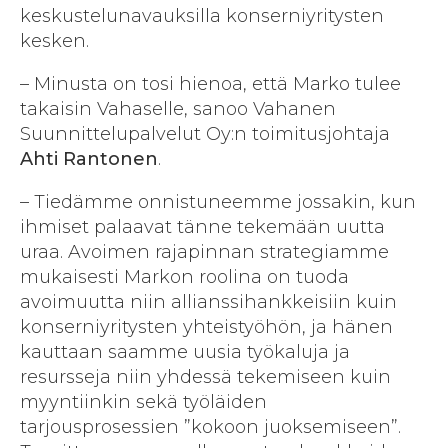
keskustelunavauksilla konserniyritysten
kesken.
– Minusta on tosi hienoa, että Marko tulee
takaisin Vahaselle, sanoo Vahanen
Suunnittelupalvelut Oy:n toimitusjohtaja
Ahti Rantonen
.
– Tiedämme onnistuneemme jossakin, kun
ihmiset palaavat tänne tekemään uutta
uraa. Avoimen rajapinnan strategiamme
mukaisesti Markon roolina on tuoda
avoimuutta niin allianssihankkeisiin kuin
konserniyritysten yhteistyöhön, ja hänen
kauttaan saamme uusia työkaluja ja
resursseja niin yhdessä tekemiseen kuin
myyntiinkin sekä työläiden
tarjousprosessien ”kokoon juoksemiseen”.