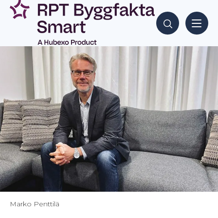
Siirry
sisältöön
Hae sisältöjä
Marko Penttilä