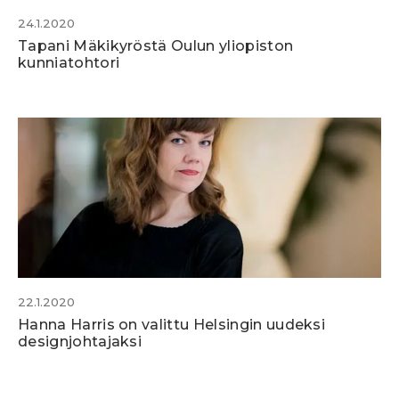
24.1.2020
Tapani Mäkikyröstä Oulun yliopiston
kunniatohtori
22.1.2020
Hanna Harris on valittu Helsingin uudeksi
designjohtajaksi