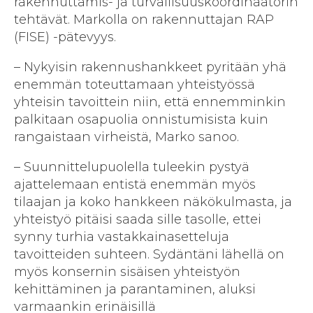
rakennuttamis- ja turvallisuuskoordinaatorin
tehtävät. Markolla on rakennuttajan RAP
(FISE) -pätevyys.
– Nykyisin rakennushankkeet pyritään yhä
enemmän toteuttamaan yhteistyössä
yhteisin tavoittein niin, että ennemminkin
palkitaan osapuolia onnistumisista kuin
rangaistaan virheistä, Marko sanoo.
– Suunnittelupuolella tuleekin pystyä
ajattelemaan entistä enemmän myös
tilaajan ja koko hankkeen näkökulmasta, ja
yhteistyö pitäisi saada sille tasolle, ettei
synny turhia vastakkainasetteluja
tavoitteiden suhteen. Sydäntäni lähellä on
myös konsernin sisäisen yhteistyön
kehittäminen ja parantaminen, aluksi
varmaankin erinäisillä