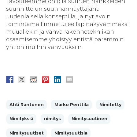
Tavoitteemme on olla suurten hankkeiden
suunnittelun suunnannäyttäjänä
uudenlaisella konseptilla, ja nyt avoin
toimintamallimme tulee läpinäkyvämmäksi
muuallekin ja vahva rakennetekniikan
osaamisemme yhdistyy entistä paremmin
yhtiön muihin vahvuuksiin.
Ahti Rantonen
Marko Penttilä
Nimitetty
Nimityksiä
nimitys
Nimitysuutinen
Nimitysuutiset
Nimitysuutisia