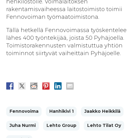
henkilöstölle. Voimalaitoksen
rakentamisvaiheessa laitostoimisto toimii
Fennovoiman työmaatoimistona.
Tällä hetkellä Fennovoimassa työskentelee
lähes 400 työntekijää, joista 50 Pyhäjoella.
Toimistorakennusten valmistuttua yhtiön
toiminnot siirtyvät vaiheittain Pyhäjoelle.
Fennovoima
Hanhikivi 1
Jaakko Heikkilä
Juha Nurmi
Lehto Group
Lehto Tilat Oy