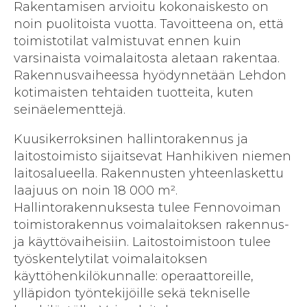
Rakentamisen arvioitu kokonaiskesto on
noin puolitoista vuotta. Tavoitteena on, että
toimistotilat valmistuvat ennen kuin
varsinaista voimalaitosta aletaan rakentaa.
Rakennusvaiheessa hyödynnetään Lehdon
kotimaisten tehtaiden tuotteita, kuten
seinäelementtejä.
Kuusikerroksinen hallintorakennus ja
laitostoimisto sijaitsevat Hanhikiven niemen
laitosalueella. Rakennusten yhteenlaskettu
laajuus on noin 18 000 m².
Hallintorakennuksesta tulee Fennovoiman
toimistorakennus voimalaitoksen rakennus-
ja käyttövaiheisiin. Laitostoimistoon tulee
työskentelytilat voimalaitoksen
käyttöhenkilökunnalle: operaattoreille,
ylläpidon työntekijöille sekä tekniselle