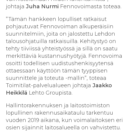
johtaja
Juha Nurmi
Fennovoimasta toteaa.
”Tämän hankkeen lopulliset ratkaisut
pohjautuvat Fennovoiman alkuperäisiin
suunnitelmiin, joita on jalostettu Lehdon
talousohjatuilla ratkaisuilla. Kehitystyö on
tehty tiiviissä yhteistyössä ja sillä on saatu
merkittäviä kustannushyötyjä. Fennovoima
osoitti todellisen uudistushenkisyytensä
ottaessaan käyttöön tämän tyyppisen
suunnittele ja toteuta -mallin”, toteaa
Toimitilat-palvelualueen johtaja
Jaakko
Heikkilä
Lehto Groupista.
Hallintorakennuksen ja laitostoimiston
lopullinen rakennusaikataulu tarkentuu
vuoden 2019 aikana, kun voimalaitoksen eri
osien sijainnit laitosalueella on vahvistettu.