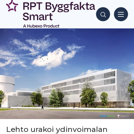
Siirry
sisältöön
Hae sisältöjä
Lehto urakoi ydinvoimalan