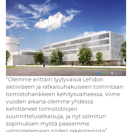
”Olemme erittäin tyytyväisiä Lehdon
aktiiviseen ja ratkaisuhakuiseen toimintaan
toimistohankkeen kehitysvaiheessa. Viime
vuoden aikana olemme yhdessä
kehittäneet toimistotilojen
suunnitteluratkaisuja, ja nyt solmitun
sopimuksen myötä pääsemme
valmistelemaan niiden rakentamista”,