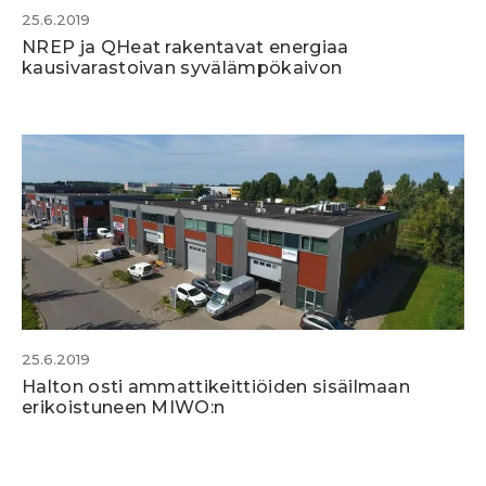
25.6.2019
NREP ja QHeat rakentavat energiaa
kausivarastoivan syvälämpökaivon
25.6.2019
Halton osti ammattikeittiöiden sisäilmaan
erikoistuneen MIWO:n