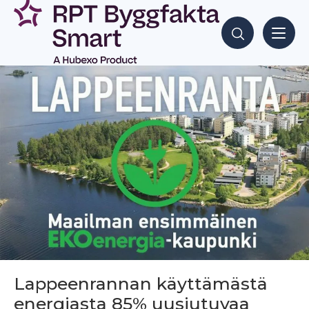
Siirry
sisältöön
Hae sisältöjä
Lappeenrannan käyttämästä
energiasta 85% uusiutuvaa