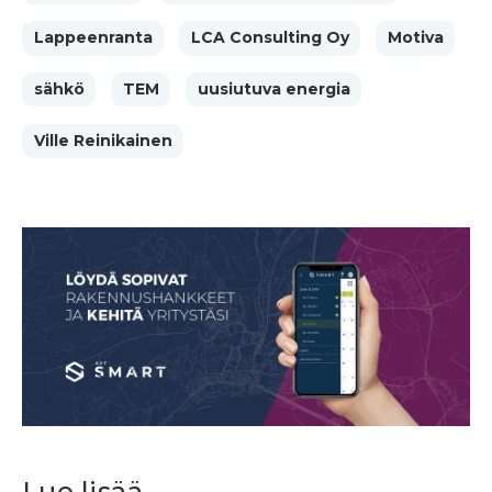
Lappeenranta
LCA Consulting Oy
Motiva
sähkö
TEM
uusiutuva energia
Ville Reinikainen
Lue lisää