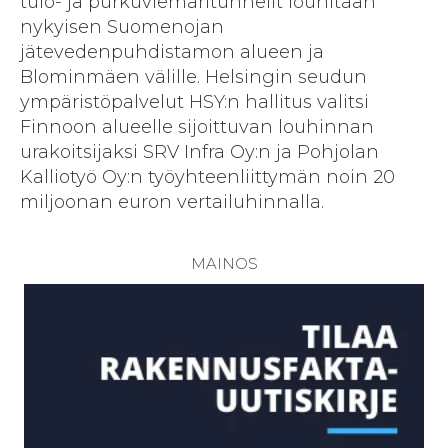
tulo- ja purkuviemäritunnelit louhitaan
nykyisen Suomenojan
jätevedenpuhdistamon alueen ja
Blominmäen välille. Helsingin seudun
ympäristöpalvelut HSY:n hallitus valitsi
Finnoon alueelle sijoittuvan louhinnan
urakoitsijaksi SRV Infra Oy:n ja Pohjolan
Kalliotyö Oy:n työyhteenliittymän noin 20
miljoonan euron vertailuhinnalla.