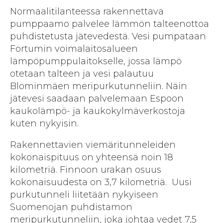
Normaalitilanteessa rakennettava
pumppaamo palvelee lämmön talteenottoa
puhdistetusta jätevedestä. Vesi pumpataan
Fortumin voimalaitosalueen
lämpöpumppulaitokselle, jossa lämpö
otetaan talteen ja vesi palautuu
Blominmäen meripurkutunneliin. Näin
jätevesi saadaan palvelemaan Espoon
kaukolämpö- ja kaukokylmäverkostoja
kuten nykyisin.
Rakennettavien viemäritunneleiden
kokonaispituus on yhteensä noin 18
kilometriä. Finnoon urakan osuus
kokonaisuudesta on 3,7 kilometriä. Uusi
purkutunneli liitetään nykyiseen
Suomenojan puhdistamon
meripurkutunneliin, joka johtaa vedet 7,5