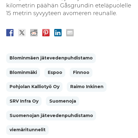
kilometrin päähän Gåsgrundin eteläpuolelle
15 metrin syvyyteen avomeren reunalle.
Blominmäen jätevedenpuhdistamo
Blominmäki
Espoo
Finnoo
Pohjolan Kalliotyö Oy
Raimo Inkinen
SRV Infra Oy
Suomenoja
Suomenojan jätevedenpuhdistamo
viemäritunnelit