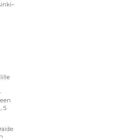
inki–
ille
-
seen
, 5
raide
an