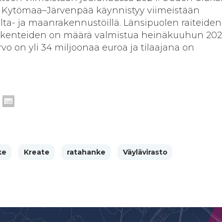
ä Kytömaa–Järvenpää käynnistyy viimeistään
ta- ja maanrakennustöillä. Länsipuolen raiteiden
 rakenteiden on määrä valmistua heinäkuuhun 20
o on yli 34 miljoonaa euroa ja tilaajana on
ke
Kreate
ratahanke
Väylävirasto