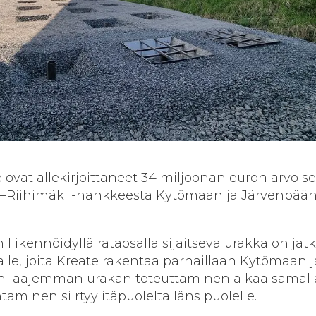
e ovat allekirjoittaneet 34 miljoonan euron arvois
–Riihimäki -hankkeesta Kytömaan ja Järvenpää
iikennöidyllä rataosalla sijaitseva urakka on jat
le, joita Kreate rakentaa parhaillaan Kytömaan j
den laajemman urakan toteuttaminen alkaa samall
taminen siirtyy itäpuolelta länsipuolelle.