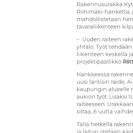
Rakennusurakka Kytö
Riihimäki-hanketta,
mahdollistetaan hen
tavaraliikenteen kilp
– Uuden raiteen rak
yhtälö. Työt tehdään
liikenteen keskellä ja
projektipäällikkö
Rii
Hankkeessa rakennet
uusi läntisin raide, 
kaupungin alueelle 
aukion työt. Lisäksi
raiteeseen. Urakkaan
siltaa, 6 uutta vaih
Tällä hetkellä raken
ja laituri otetaan k