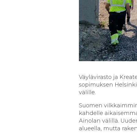
Väylävirasto ja Kreat
sopimuksen Helsinki
välille.
Suomen vilkkaimmin l
kahdelle aikaisemmal
Ainolan välillä. Uu
alueella, mutta raken