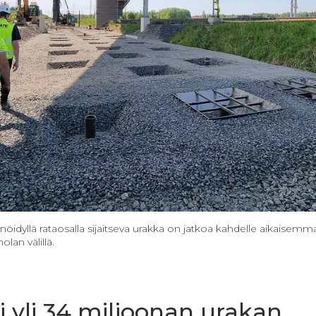
idyllä rataosalla sijaitseva urakka on jatkoa kahdelle aikaisemmal
lan välillä.
ti yli 34 miljoonan urakan