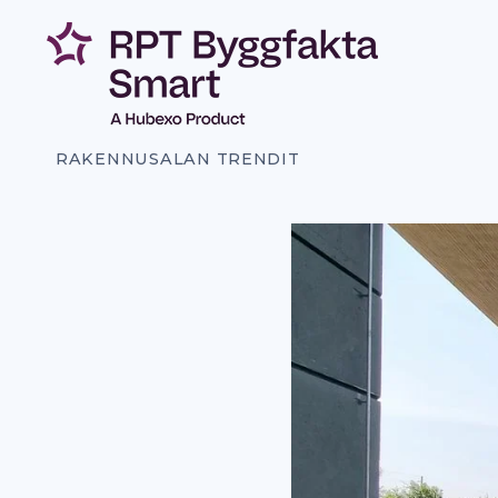
Siirry
sisältöön
RAKENNUSALAN TRENDIT