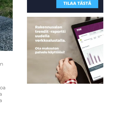
en
n
koa
a
a