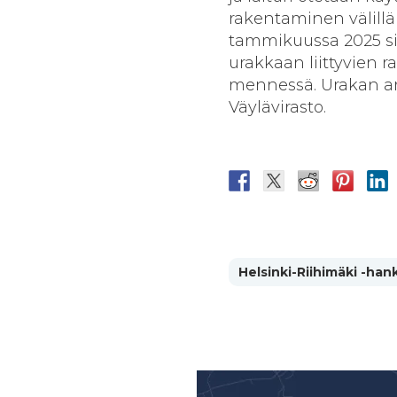
rakentaminen välill
tammikuussa 2025 sil
urakkaan liittyvien
mennessä. Urakan arv
Väylävirasto.
Helsinki-Riihimäki -han