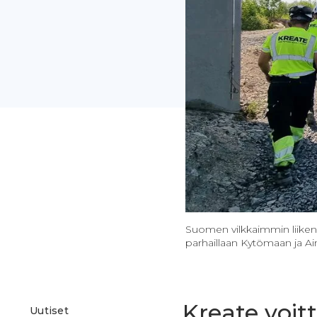
Suomen vilkkaimmin liikennö
parhaillaan Kytömaan ja Aino
Kreate voit
Uutiset