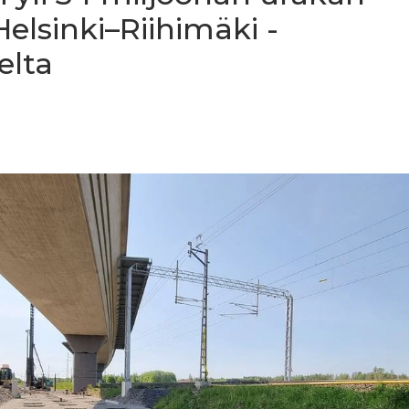
Helsinki–Riihimäki -
elta