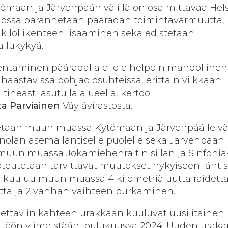
maan ja Järvenpään välillä on osa mittavaa Hels
 jossa parannetaan pääradan toimintavarmuutta,
kilöliikenteen lisääminen sekä edistetään
ailukykyä.
entaminen pääradalla ei ole helpoin mahdollinen
 haastavissa pohjaolosuhteissa, erittäin vilkkaan
 tiheästi asutulla alueella, kertoo
tta Parviainen
Väylävirastosta.
aan muun muassa Kytömaan ja Järvenpäälle väl
Ainolan asema läntiselle puolelle sekä Järvenpään
muun muassa Jokamiehenraitin sillan ja Sinfonia
 toteutetaan tarvittavat muutokset nykyiseen länti
 kuuluu muun muassa 4 kilometriä uutta raidetta
detta ja 2 vanhan vaihteen purkaminen.
nettaviin kahteen urakkaan kuuluvat uusi itäinen 
äyttöön viimeistään joulukuussa 2024. Uuden urak