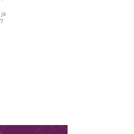
 ja
27