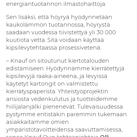
energiantuotannon ilmastohaittoja.
Sen lisäksi, että höyryä hyödynnetään
kaukolämmön tuotannossa, höyrystä
saadaan vuodessa tiivistettyä yli 30 000
kuutiota vettä. Sitä voidaan käyttää
kipsilevytehtaassa prosessivetenä.
– Knauf on sitoutunut kiertotalouden
edistämiseen. Hyödynnämme kierrätettyjä
kipsilevyjä raaka-aineena, ja levyissä
käytetyt kartongit on valmistettu
kierrätyspaperista. Yhteistyöprojektin
ansiosta vedenkulutus ja tuotteidemme
hiilijalanjälki pienenevät. Tulevaisuudessa
pystymme entistäkin paremmin tukemaan
asiakkaitamme omien
ympäristötavoitteidensa saavuttamisessa,