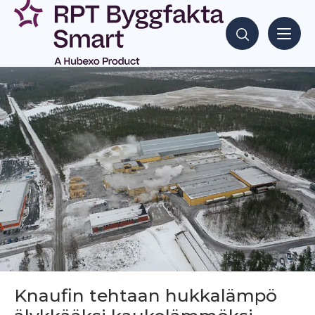
Siirry
sisältöön
Hae sisältöjä
Knaufin tehtaan hukkalämpö