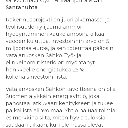
sanoo Knauf Oy:n tehtaanjohtaja
Olli
Santahuhta
.
Rakennusprojekti on juuri alkamassa, ja
teollisuuden ylijäämälämmön
hyödyntäminen kaukolämpönä alkaa
vuoden kuluttua. Investoinnin arvo on 5
miljoonaa euroa, ja sen toteuttaa pääosin
Vatajankosken Sähkö. Työ- ja
elinkeinoministeriö on myöntänyt
hankkeelle energiatukea 25 %
kokonaisinvestoinnista.
Vatajankosken Sähkön tavoitteena on olla
Suomen älykkäin energiayhtiö, joka
panostaa jatkuvaan kehitykseen ja tukee
paikallista elinvoimaa. Yhtiö haluaa toimia
esimerkkinä siitä, miten hyviä tuloksia
saadaan aikaan, kun olemassa olevat