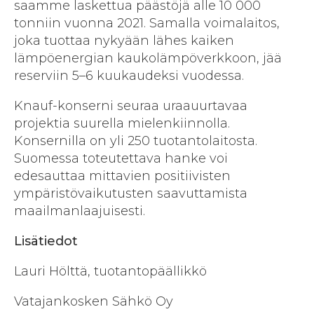
saamme laskettua päästöjä alle 10 000
tonniin vuonna 2021. Samalla voimalaitos,
joka tuottaa nykyään lähes kaiken
lämpöenergian kaukolämpöverkkoon, jää
reserviin 5–6 kuukaudeksi vuodessa.
Knauf-konserni seuraa uraauurtavaa
projektia suurella mielenkiinnolla.
Konsernilla on yli 250 tuotantolaitosta.
Suomessa toteutettava hanke voi
edesauttaa mittavien positiivisten
ympäristövaikutusten saavuttamista
maailmanlaajuisesti.
Lisätiedot
Lauri Hölttä, tuotantopäällikkö
Vatajankosken Sähkö Oy