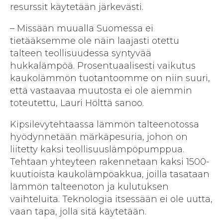
resurssit käytetään järkevästi.
– Missään muualla Suomessa ei
tietääksemme ole näin laajasti otettu
talteen teollisuudessa syntyvää
hukkalämpöä. Prosentuaalisesti vaikutus
kaukolämmön tuotantoomme on niin suuri,
että vastaavaa muutosta ei ole aiemmin
toteutettu, Lauri Hölttä sanoo.
Kipsilevytehtaassa lämmön talteenotossa
hyödynnetään märkäpesuria, johon on
liitetty kaksi teollisuuslämpöpumppua.
Tehtaan yhteyteen rakennetaan kaksi 1500-
kuutioista kaukolämpöakkua, joilla tasataan
lämmön talteenoton ja kulutuksen
vaihteluita. Teknologia itsessään ei ole uutta,
vaan tapa, jolla sitä käytetään.