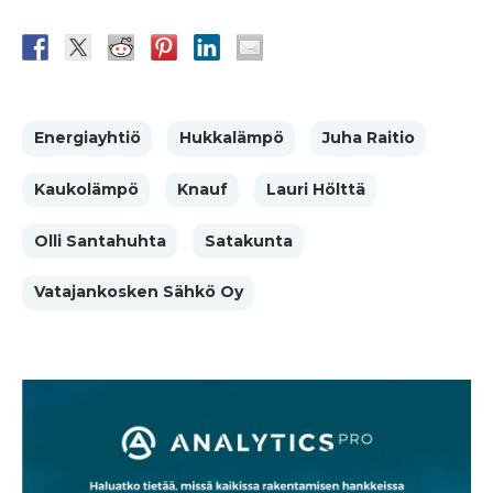
Energiayhtiö
Hukkalämpö
Juha Raitio
Kaukolämpö
Knauf
Lauri Hölttä
Olli Santahuhta
Satakunta
Vatajankosken Sähkö Oy