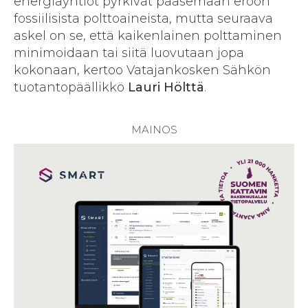
energiayhtiöt pyrkivät pääsemään eroon
fossiilisista polttoaineista, mutta seuraava
askel on se, että kaikenlainen polttaminen
minimoidaan tai siitä luovutaan jopa
kokonaan, kertoo Vatajankosken Sähkön
tuotantopäällikkö
Lauri Hölttä
.