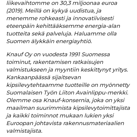
liikevaihtomme on 30,3 miljoonaa euroa
(2019). Meillä on kykyä uudistua, ja
menemme rohkeasti ja innovatiivisesti
eteenpäin kehittääksemme energia-alan
tuotteita sekä palveluja. Haluamme olla
Suomen älykkäin energiayhtiö.
Knauf Oy on vuodesta 1991 Suomessa
toiminut, rakentamisen ratkaisujen
valmistukseen ja myyntiin keskittynyt yritys.
Kankaanpäässä sijaitsevan
kipsilevytehtaamme tuotteille on myönnetty
Suomalaisen Työn Liiton Avainlippu-merkki.
Olemme osa Knauf-konsernia, joka on yksi
maailman suurimmista kipsilevytoimittajista
ja kaikki toiminnot mukaan lukien yksi
Euroopan johtavista rakennusmateriaalien
valmistajista.