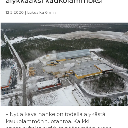
älykkääksi kaukolämmöksi
12.5.2020
| Lukuaika 6 min
– Nyt alkava hanke on todella älykästä
kaukolämmön tuotantoa. Kaikki