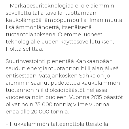
– Märkäpesuriteknologiaa ei ole aiemmin
sovellettu tällä tavalla, tuottamaan
kaukolämpöä lämpöpumpuilla ilman muuta
lisälämmönlähdettä, itsenäisenä
tuotantolaitoksena. Olemme luoneet
teknologialle uuden käyttösovellutuksen,
Hölttä selittää.
Suurinvestointi pienentää Kankaanpään
seudun energiantuotannon hiilijalanjälkeä
entisestään. Vatajankosken Sähkö on jo
aiemmin saanut pudotettua kaukolämmön
tuotannon hiilidioksidipäästöt neljässä
vuodessa noin puoleen. Vuonna 2015 päästöt
olivat noin 35 000 tonnia; viime vuonna
enää alle 20 000 tonnia.
– Hukkalämmön talteenottolaitteistolla