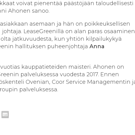
kkaat voivat pienentää päästöjään taloudellisesti
Jonni Ahonen sanoo.
a asiakkaan asemaan ja hän on poikkeuksellisen
johtaja. LeaseGreenillä on alan paras osaaminen,
olta jatkuvuudesta, kun yhtiön kilpailukykyä
eenin hallituksen puheenjohtaja
Anna
vuotias kauppatieteiden maisteri. Ahonen on
Greenin palveluksessa vuodesta 2017. Ennen
öskenteli Ovenian, Coor Service Managementin j
roupin palveluksessa.