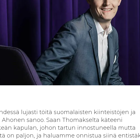
essä lujasti töitä suomalaisten kiinteistöjen ja
i, Ahonen sanoo. Saan Thomakselta käteeni
keän kapulan, johon tartun innostuneella mutta
ötä on paljon, ja haluamme onnistua siinä entistä