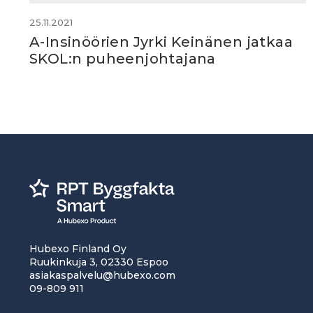
25.11.2021
A-Insinöörien Jyrki Keinänen jatkaa
SKOL:n puheenjohtajana
Hubexo Finland Oy
Ruukinkuja 3, 02330 Espoo
asiakaspalvelu@hubexo.com
09-809 911