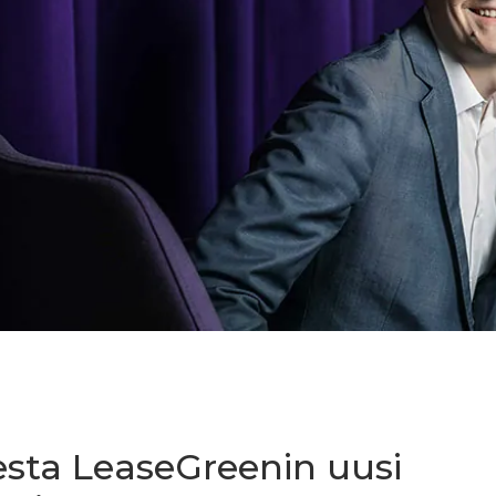
esta LeaseGreenin uusi