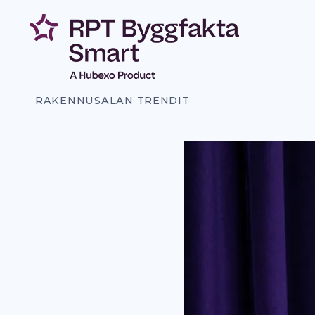
Siirry
sisältöön
RAKENNUSALAN TRENDIT