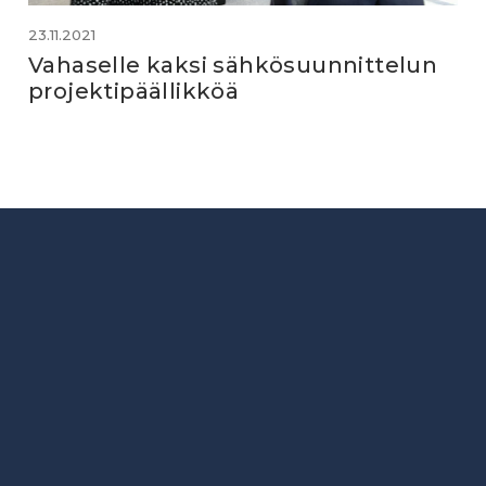
23.11.2021
Vahaselle kaksi sähkösuunnittelun
projektipäällikköä