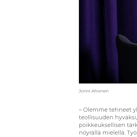
Jonni Ahonen
– Olemme tehneet yhd
teollisuuden hyväks
poikkeuksellisen tär
nöyrällä mielellä. Ty