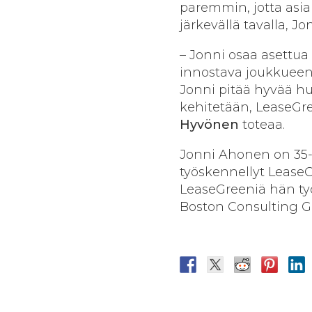
paremmin, jotta asia
järkevällä tavalla, 
– Jonni osaa asettu
innostava joukkueen 
Jonni pitää hyvää hu
kehitetään, LeaseGr
Hyvönen
toteaa.
Jonni Ahonen on 35-
työskennellyt Lease
LeaseGreeniä hän ty
Boston Consulting G