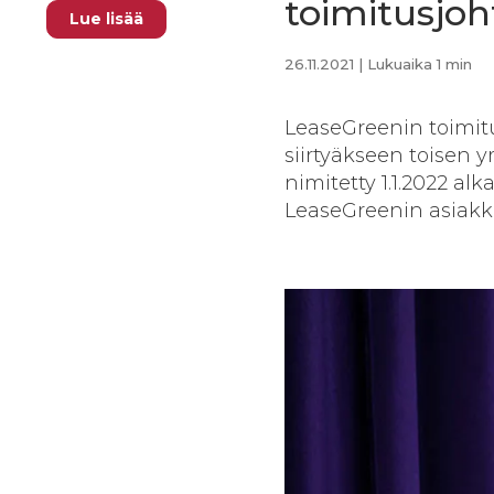
toimitusjoh
Lue lisää
26.11.2021
| Lukuaika 1 min
LeaseGreenin toimit
siirtyäkseen toisen 
nimitetty 1.1.2022 al
LeaseGreenin asiakk