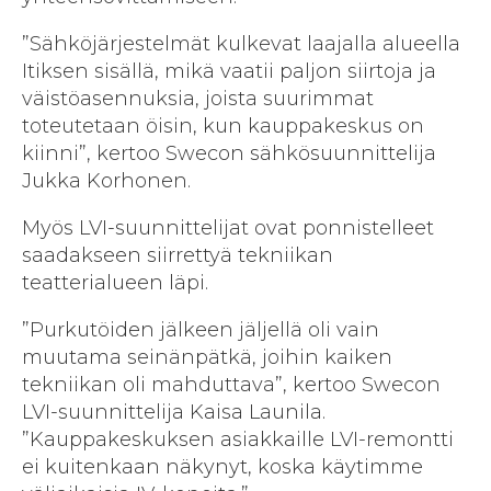
”Sähköjärjestelmät kulkevat laajalla alueella
Itiksen sisällä, mikä vaatii paljon siirtoja ja
väistöasennuksia, joista suurimmat
toteutetaan öisin, kun kauppakeskus on
kiinni”, kertoo Swecon sähkösuunnittelija
Jukka Korhonen.
Myös LVI-suunnittelijat ovat ponnistelleet
saadakseen siirrettyä tekniikan
teatterialueen läpi.
”Purkutöiden jälkeen jäljellä oli vain
muutama seinänpätkä, joihin kaiken
tekniikan oli mahduttava”, kertoo Swecon
LVI-suunnittelija Kaisa Launila.
”Kauppakeskuksen asiakkaille LVI-remontti
ei kuitenkaan näkynyt, koska käytimme