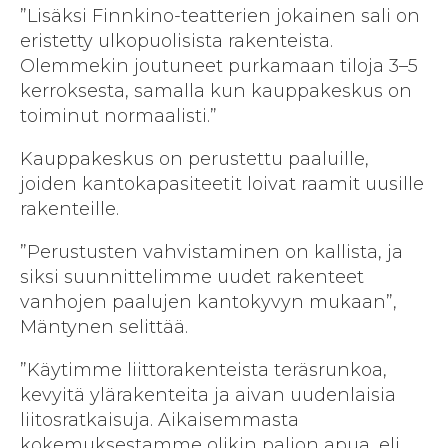
”Lisäksi Finnkino-teatterien jokainen sali on
eristetty ulkopuolisista rakenteista.
Olemmekin joutuneet purkamaan tiloja 3–5
kerroksesta, samalla kun kauppakeskus on
toiminut normaalisti.”
Kauppakeskus on perustettu paaluille,
joiden kantokapasiteetit loivat raamit uusille
rakenteille.
”Perustusten vahvistaminen on kallista, ja
siksi suunnittelimme uudet rakenteet
vanhojen paalujen kantokyvyn mukaan”,
Mäntynen selittää.
”Käytimme liittorakenteista teräsrunkoa,
kevyitä ylärakenteita ja aivan uudenlaisia
liitosratkaisuja. Aikaisemmasta
kokemuksestamme olikin paljon apua, eli