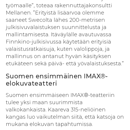
työmaalle”, toteaa rakennuttajakonsultti
Mellanen. ”Erityistä lisäarvoa olemme
saaneet Swecolta lähes 200-metrisen
julkisivuvalaistuksen suunnittelusta ja
mallintamisesta. Itäväylälle avautuvassa
Finnkino-julkisivussa käytetään erityisiä
valaistusratkaisuja, kuten valolippoja, ja
mallinnus on antanut hyvän käsityksen
etukäteen sekä päivä- että yövalaistuksesta.”
Suomen ensimmäinen IMAX®-
elokuvateatteri
Suomen ensimmäiseen IMAX®-teatteriin
tulee yksi maan suurimmista
valkokankaista. Kaareva 315-neliöinen
kangas luo vaikutelman siitä, että katsoja on
mukana elokuvan tapahtumissa.