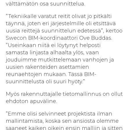
välttämätön osa suunnittelua.
”Tekniikalle varatut reitit olivat jo pitkälti
täynnä, joten eri järjestelmille oli etsittävä
uusia reittejä suunnittelun edetessä”, kertoo
Swecon BIM-koordinaattori Ove Buddas.
”Useinkaan niitä ei löytynyt helposti
samasta linjasta alhaalta ylös, vaan
jouduimme mutkittelemaan vanhojen ja
uusien rakenteiden asettamien
reunaehtojen mukaan. Tässä BIM-
suunnittelusta oli suuri hyöty.”
Myös rakennuttajalle tietomallinnus on ollut
ehdoton apuväline.
”Emme olisi selvinneet projektista ilman
mallintamista, koska sen ansiosta olemme
saaneet kaiken oikein ensin malliin ja sitten