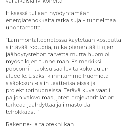
väliaikaisia IV-koneita.”
Itiksessä tullaan hyödyntämään
energiatehokkaita ratkaisuja – tunnelmaa
unohtamatta.
”Lämmöntalteenotossa käytetään kosteutta
siirtävää roottoria, mikä pienentää tilojen
jäähdytystehon tarvetta mutta huomioi
myös tilojen tunnelman. Esimerkiksi
popcornin tuoksu saa levitä koko aulan
alueelle. Lisäksi kiinnitämme huomiota
sisäolosuhteisiin teatterisaleissa ja
projektitorihuoneissa. Terävä kuva vaatii
paljon valovoimaa, joten projektoritilat on
tärkeää jäähdyttää ja ilmastoida
tehokkaasti.”
Rakenne- ja talotekniikan