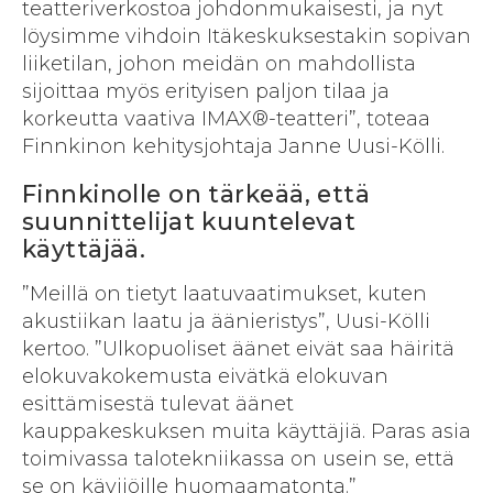
teatteriverkostoa johdonmukaisesti, ja nyt
löysimme vihdoin Itäkeskuksestakin sopivan
liiketilan, johon meidän on mahdollista
sijoittaa myös erityisen paljon tilaa ja
korkeutta vaativa IMAX®-teatteri”, toteaa
Finnkinon kehitysjohtaja Janne Uusi-Kölli.
Finnkinolle on tärkeää, että
suunnittelijat kuuntelevat
käyttäjää.
”Meillä on tietyt laatuvaatimukset, kuten
akustiikan laatu ja äänieristys”, Uusi-Kölli
kertoo. ”Ulkopuoliset äänet eivät saa häiritä
elokuvakokemusta eivätkä elokuvan
esittämisestä tulevat äänet
kauppakeskuksen muita käyttäjiä. Paras asia
toimivassa talotekniikassa on usein se, että
se on kävijöille huomaamatonta.”