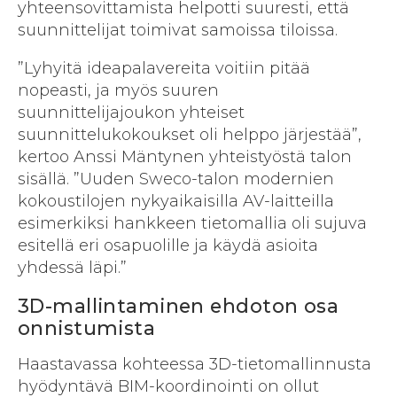
yhteensovittamista helpotti suuresti, että
suunnittelijat toimivat samoissa tiloissa.
”Lyhyitä ideapalavereita voitiin pitää
nopeasti, ja myös suuren
suunnittelijajoukon yhteiset
suunnittelukokoukset oli helppo järjestää”,
kertoo Anssi Mäntynen yhteistyöstä talon
sisällä. ”Uuden Sweco-talon modernien
kokoustilojen nykyaikaisilla AV-laitteilla
esimerkiksi hankkeen tietomallia oli sujuva
esitellä eri osapuolille ja käydä asioita
yhdessä läpi.”
3D-mallintaminen ehdoton osa
onnistumista
Haastavassa kohteessa 3D-tietomallinnusta
hyödyntävä BIM-koordinointi on ollut