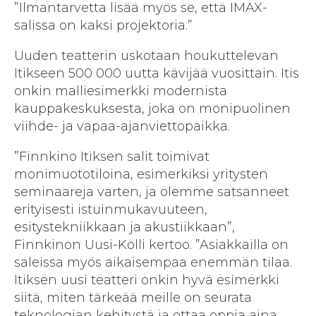
”Ilmantarvetta lisää myös se, että IMAX-
salissa on kaksi projektoria.”
Uuden teatterin uskotaan houkuttelevan
Itikseen 500 000 uutta kävijää vuosittain. Itis
onkin malliesimerkki modernista
kauppakeskuksesta, joka on monipuolinen
viihde- ja vapaa-ajanviettopaikka.
”Finnkino Itiksen salit toimivat
monimuototiloina, esimerkiksi yritysten
seminaareja varten, ja olemme satsanneet
erityisesti istuinmukavuuteen,
esitystekniikkaan ja akustiikkaan”,
Finnkinon Uusi-Kölli kertoo. ”Asiakkailla on
saleissa myös aikaisempaa enemmän tilaa.
Itiksen uusi teatteri onkin hyvä esimerkki
siitä, miten tärkeää meille on seurata
teknologian kehitystä ja ottaa oppia aina