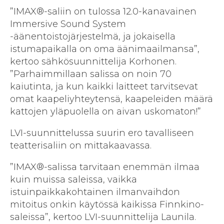
”IMAX®-saliin on tulossa 12.0-kanavainen
Immersive Sound System
-äänentoistojärjestelmä, ja jokaisella
istumapaikalla on oma äänimaailmansa”,
kertoo sähkösuunnittelija Korhonen.
”Parhaimmillaan salissa on noin 70
kaiutinta, ja kun kaikki laitteet tarvitsevat
omat kaapeliyhteytensä, kaapeleiden määrä
kattojen yläpuolella on aivan uskomaton!”
LVI-suunnittelussa suurin ero tavalliseen
teatterisaliin on mittakaavassa.
”IMAX®-salissa tarvitaan enemmän ilmaa
kuin muissa saleissa, vaikka
istuinpaikkakohtainen ilmanvaihdon
mitoitus onkin käytössä kaikissa Finnkino-
saleissa”, kertoo LVI-suunnittelija Launila.