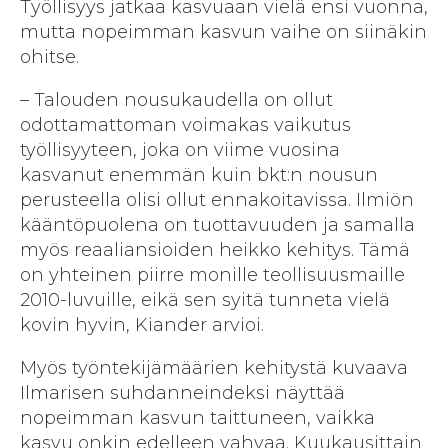
Työllisyys jatkaa kasvuaan vielä ensi vuonna,
mutta nopeimman kasvun vaihe on siinäkin
ohitse.
– Talouden nousukaudella on ollut
odottamattoman voimakas vaikutus
työllisyyteen, joka on viime vuosina
kasvanut enemmän kuin bkt:n nousun
perusteella olisi ollut ennakoitavissa. Ilmiön
kääntöpuolena on tuottavuuden ja samalla
myös reaaliansioiden heikko kehitys. Tämä
on yhteinen piirre monille teollisuusmaille
2010-luvuille, eikä sen syitä tunneta vielä
kovin hyvin, Kiander arvioi.
Myös työntekijämäärien kehitystä kuvaava
Ilmarisen suhdanneindeksi näyttää
nopeimman kasvun taittuneen, vaikka
kasvu onkin edelleen vahvaa. Kuukausittain