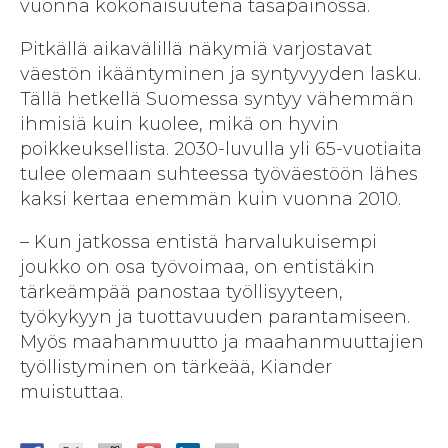
vuonna kokonaisuutena tasapainossa.
Pitkällä aikavälillä näkymiä varjostavat
väestön ikääntyminen ja syntyvyyden lasku.
Tällä hetkellä Suomessa syntyy vähemmän
ihmisiä kuin kuolee, mikä on hyvin
poikkeuksellista. 2030-luvulla yli 65-vuotiaita
tulee olemaan suhteessa työväestöön lähes
kaksi kertaa enemmän kuin vuonna 2010.
– Kun jatkossa entistä harvalukuisempi
joukko on osa työvoimaa, on entistäkin
tärkeämpää panostaa työllisyyteen,
työkykyyn ja tuottavuuden parantamiseen.
Myös maahanmuutto ja maahanmuuttajien
työllistyminen on tärkeää, Kiander
muistuttaa.