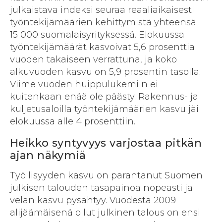
julkaistava indeksi seuraa reaaliaikaisesti
työntekijämäärien kehittymistä yhteensä
15 000 suomalaisyrityksessä. Elokuussa
työntekijämäärät kasvoivat 5,6 prosenttia
vuoden takaiseen verrattuna, ja koko
alkuvuoden kasvu on 5,9 prosentin tasolla.
Viime vuoden huippulukemiin ei
kuitenkaan enää ole päästy. Rakennus- ja
kuljetusaloilla työntekijämäärien kasvu jäi
elokuussa alle 4 prosenttiin.
Heikko syntyvyys varjostaa pitkän
ajan näkymiä
Työllisyyden kasvu on parantanut Suomen
julkisen talouden tasapainoa nopeasti ja
velan kasvu pysähtyy. Vuodesta 2009
alijäämäisenä ollut julkinen talous on ensi