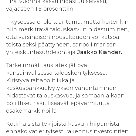
Ensi vuonna kasvu hidastuu selvästi,
vajaaseen 1,5 prosenttiin.
– Kyseessä ei ole taantuma, mutta kuitenkin
niin merkittävä talouskasvun hidastuminen,
että varsinaisen nousukauden voi katsoa
toistaiseksi päättyneen, sanoo Ilmarisen
yhteiskuntasuhdejohtaja
Jaakko Kiander.
Tärkeimmät taustatekijät ovat
kansainvälisessä talouskehityksessä.
Kiristyvä rahapolitiikka ja
keskuspankkielvytyksen vähentäminen
hidastavat talouskasvua, ja samaan aikaan
poliittiset riskit lisäävät epävarmuutta
osakemarkkinoilla.
Kotimaisista tekijöistä kasvun hiipumista
ennakoivat erityisesti rakennusinvestointien