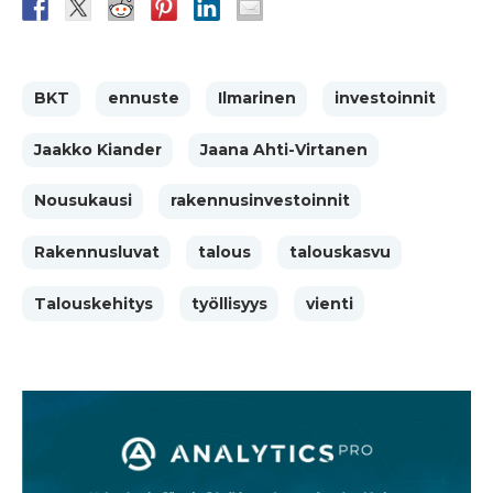
BKT
ennuste
Ilmarinen
investoinnit
Jaakko Kiander
Jaana Ahti-Virtanen
Nousukausi
rakennusinvestoinnit
Rakennusluvat
talous
talouskasvu
Talouskehitys
työllisyys
vienti