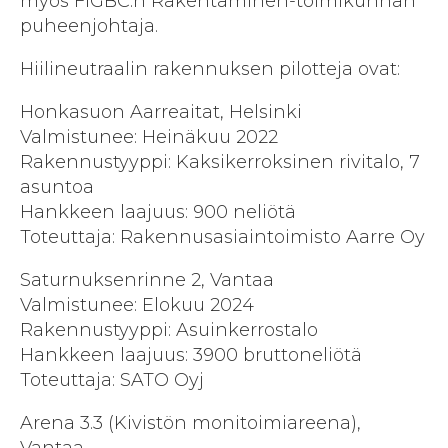
myös FIGBC:n Rakentaminen-toimikunnan
puheenjohtaja.
Hiilineutraalin rakennuksen pilotteja ovat:
Honkasuon Aarreaitat, Helsinki
Valmistunee: Heinäkuu 2022
Rakennustyyppi: Kaksikerroksinen rivitalo, 7
asuntoa
Hankkeen laajuus: 900 neliötä
Toteuttaja: Rakennusasiaintoimisto Aarre Oy
Saturnuksenrinne 2, Vantaa
Valmistunee: Elokuu 2024
Rakennustyyppi: Asuinkerrostalo
Hankkeen laajuus: 3900 bruttoneliötä
Toteuttaja: SATO Oyj
Arena 3.3 (Kivistön monitoimiareena),