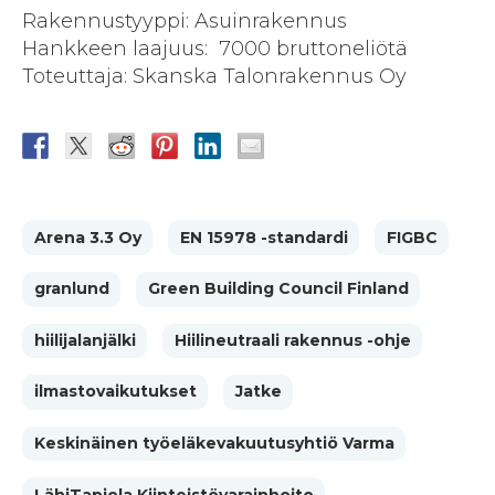
Rakennustyyppi: Asuinrakennus
Hankkeen laajuus: 7000 bruttoneliötä
Toteuttaja: Skanska Talonrakennus Oy
Arena 3.3 Oy
EN 15978 -standardi
FIGBC
granlund
Green Building Council Finland
hiilijalanjälki
Hiilineutraali rakennus -ohje
ilmastovaikutukset
Jatke
Keskinäinen työeläkevakuutusyhtiö Varma
LähiTapiola Kiinteistövarainhoito