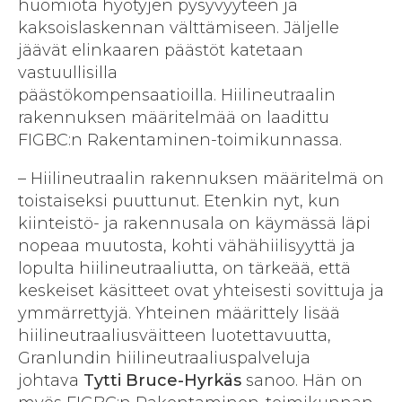
huomiota hyötyjen pysyvyyteen ja
kaksoislaskennan välttämiseen. Jäljelle
jäävät elinkaaren päästöt katetaan
vastuullisilla
päästökompensaatioilla. Hiilineutraalin
rakennuksen määritelmää on laadittu
FIGBC:n Rakentaminen-toimikunnassa.
– Hiilineutraalin rakennuksen määritelmä on
toistaiseksi puuttunut. Etenkin nyt, kun
kiinteistö- ja rakennusala on käymässä läpi
nopeaa muutosta, kohti vähähiilisyyttä ja
lopulta hiilineutraaliutta, on tärkeää, että
keskeiset käsitteet ovat yhteisesti sovittuja ja
ymmärrettyjä. Yhteinen määrittely lisää
hiilineutraaliusväitteen luotettavuutta,
Granlundin hiilineutraaliuspalveluja
johtava
Tytti Bruce-Hyrkäs
sanoo. Hän on