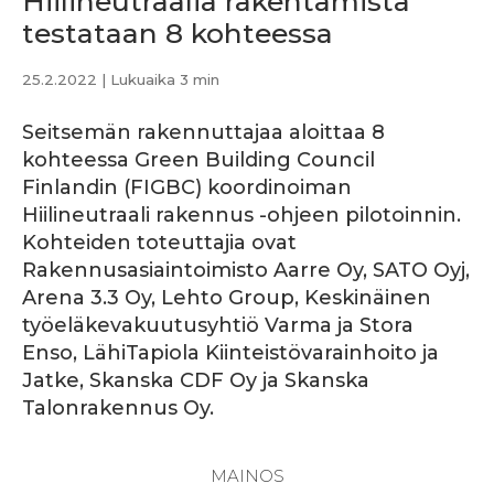
Hiilineutraalia rakentamista
testataan 8 kohteessa
25.2.2022
| Lukuaika 3 min
Seitsemän rakennuttajaa aloittaa 8
kohteessa Green Building Council
Finlandin (FIGBC) koordinoiman
Hiilineutraali rakennus -ohjeen pilotoinnin.
Kohteiden toteuttajia ovat
Rakennusasiaintoimisto Aarre Oy, SATO Oyj,
Arena 3.3 Oy, Lehto Group, Keskinäinen
työeläkevakuutusyhtiö Varma ja Stora
Enso, LähiTapiola Kiinteistövarainhoito ja
Jatke, Skanska CDF Oy ja Skanska
Talonrakennus Oy.