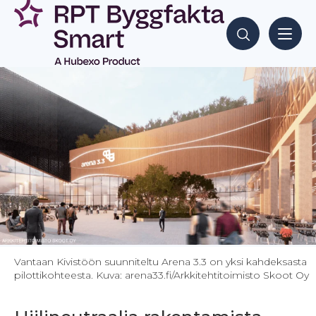
Siirry
sisältöön
Hae sisältöjä
Vantaan Kivistöön suunniteltu Arena 3.3 on yksi kahdeksasta
pilottikohteesta. Kuva: arena33.fi/Arkkitehtitoimisto Skoot Oy