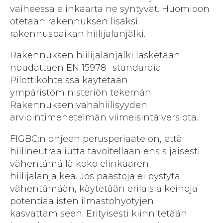
vaiheessa elinkaarta ne syntyvät. Huomioon
otetaan rakennuksen lisäksi
rakennuspaikan hiilijalanjälki.
Rakennuksen hiilijalanjälki lasketaan
noudattaen EN 15978 -standardia.
Pilottikohteissa käytetään
ympäristöministeriön tekemän
Rakennuksen vähähiilisyyden
arviointimenetelmän viimeisintä versiota.
FIGBC:n ohjeen perusperiaate on, että
hiilineutraaliutta tavoitellaan ensisijaisesti
vähentämällä koko elinkaaren
hiilijalanjälkeä. Jos päästöjä ei pystytä
vähentämään, käytetään erilaisia keinoja
potentiaalisten ilmastohyötyjen
kasvattamiseen. Erityisesti kiinnitetään