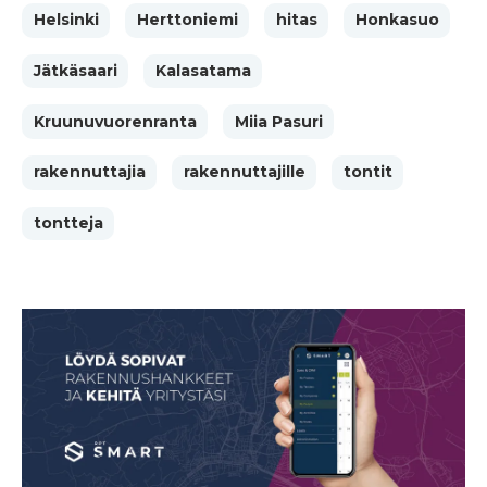
Helsinki
Herttoniemi
hitas
Honkasuo
Jätkäsaari
Kalasatama
Kruunuvuorenranta
Miia Pasuri
rakennuttajia
rakennuttajille
tontit
tontteja