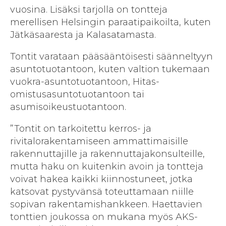
vuosina. Lisäksi tarjolla on tontteja
merellisen Helsingin paraatipaikoilta, kuten
Jätkäsaaresta ja Kalasatamasta.
Tontit varataan pääsääntöisesti säänneltyyn
asuntotuotantoon, kuten valtion tukemaan
vuokra-asuntotuotantoon, Hitas-
omistusasuntotuotantoon tai
asumisoikeustuotantoon.
”Tontit on tarkoitettu kerros- ja
rivitalorakentamiseen ammattimaisille
rakennuttajille ja rakennuttajakonsulteille,
mutta haku on kuitenkin avoin ja tontteja
voivat hakea kaikki kiinnostuneet, jotka
katsovat pystyvänsä toteuttamaan niille
sopivan rakentamishankkeen. Haettavien
tonttien joukossa on mukana myös AKS-