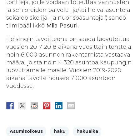
tontteja, joille voidaan toteuttaa vanhusten
ja senioreiden palvelu- ja/tai hoiva-asuntoja
sekä opiskelija- ja nuorisoasuntoja
”
, sanoo
tiimipäällikkö
Miia Pasuri.
Helsingin tavoitteena on saada luovutettua
vuosien 2017-2018 aikana vuosittain tontteja
noin 6 000 asunnon rakentamista vastaava
määrä, joista noin 4 320 asuntoa kaupungin
luovuttamalle maalle. Vuosien 2019-2020
aikana tavoite nousee 7 000 asuntoon
vuodessa.
Asumisoikeus
haku
hakuaika