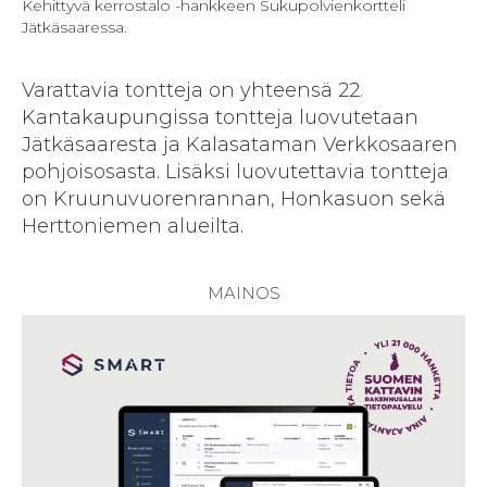
Kehittyvä kerrostalo -hankkeen Sukupolvienkortteli
Jätkäsaaressa.
Varattavia tontteja on yhteensä 22.
Kantakaupungissa tontteja luovutetaan
Jätkäsaaresta ja Kalasataman Verkkosaaren
pohjoisosasta. Lisäksi luovutettavia tontteja
on Kruunuvuorenrannan, Honkasuon sekä
Herttoniemen alueilta.