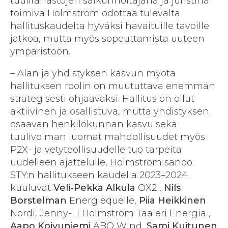
tuulirahastojen salkunhoitajana ja juristina
toimiva Holmström odottaa tulevalta
hallituskaudelta hyväksi havaituille tavoille
jatkoa, mutta myös sopeuttamista uuteen
ympäristöön.
– Alan ja yhdistyksen kasvun myötä
hallituksen roolin on muututtava enemmän
strategisesti ohjaavaksi. Hallitus on ollut
aktiivinen ja osallistuva, mutta yhdistyksen
osaavan henkilökunnan kasvu sekä
tuulivoiman luomat mahdollisuudet myös
P2X- ja vetyteollisuudelle tuo tarpeita
uudelleen ajattelulle, Holmström sanoo.
STY:n hallitukseen kaudella 2023–2024
kuuluvat
Veli-Pekka Alkula
OX2 ,
Nils
Borstelman
Energiequelle,
Piia Heikkinen
Nordi, Jenny-Li Holmström Taaleri Energia ,
Aapo Koivuniemi
ABO Wind,
Sami Kuitunen