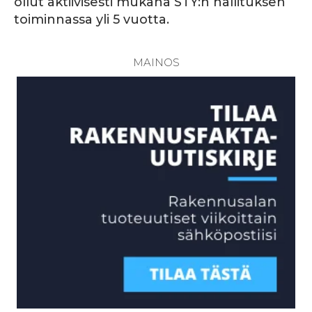
ollut aktiivisesti mukana STY:n hallituksen
toiminnassa yli 5 vuotta.