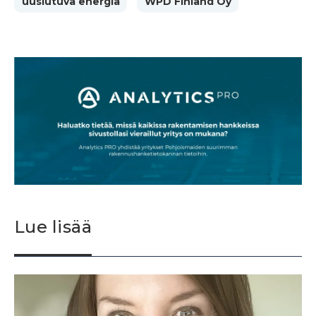
uusiutuva energia
WPD Finland Oy
Lue lisää