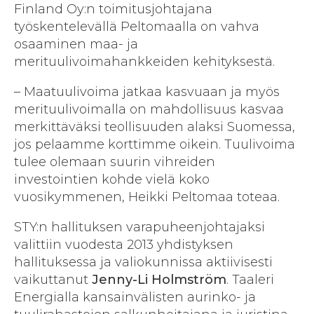
Finland Oy:n toimitusjohtajana
työskentelevällä Peltomaalla on vahva
osaaminen maa- ja
merituulivoimahankkeiden kehityksestä.
– Maatuulivoima jatkaa kasvuaan ja myös
merituulivoimalla on mahdollisuus kasvaa
merkittäväksi teollisuuden alaksi Suomessa,
jos pelaamme korttimme oikein. Tuulivoima
tulee olemaan suurin vihreiden
investointien kohde vielä koko
vuosikymmenen, Heikki Peltomaa toteaa.
STY:n hallituksen varapuheenjohtajaksi
valittiin vuodesta 2013 yhdistyksen
hallituksessa ja valiokunnissa aktiivisesti
vaikuttanut
Jenny-Li Holmström
. Taaleri
Energialla kansainvälisten aurinko- ja