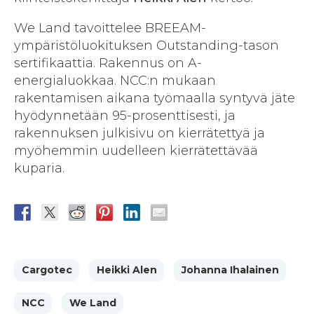
We Land tavoittelee BREEAM-
ympäristöluokituksen Outstanding-tason
sertifikaattia. Rakennus on A-
energialuokkaa. NCC:n mukaan
rakentamisen aikana työmaalla syntyvä jäte
hyödynnetään 95-prosenttisesti, ja
rakennuksen julkisivu on kierrätettyä ja
myöhemmin uudelleen kierrätettävää
kuparia.
Cargotec
Heikki Alen
Johanna Ihalainen
NCC
We Land