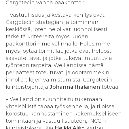
Cargotecin vanha pääkonttori.
– Vastuullisuus ja kestävä kehitys ovat
Cargotecin strategian ja toiminnan
keskiössä, joten ne olivat luonnollisesti
tärkeitä kriteereitä myös uuden
pääkonttorimme valinnalle. Halusimme
myös löytää toimitilat, jotka ovat helposti
saavutettavat ja jotka tukevat muuttuvia
työnteon tarpeita. We Landissa nämä
periaatteet toteutuvat, ja odotammekin
innolla tilojen valmistumista, Cargotecin
kiinteistöjohtaja
Johanna Ihalainen
toteaa.
– We Land on suunniteltu tukemaan
yhteisöllistä tapaa työskennellä, ja tiloissa
korostuu kannustaminen kokemukselliseen
toimintaan ja vastuullisuuteen, NCC:n
kiinteistökehittäjä
Heikki Alén
kertoo.