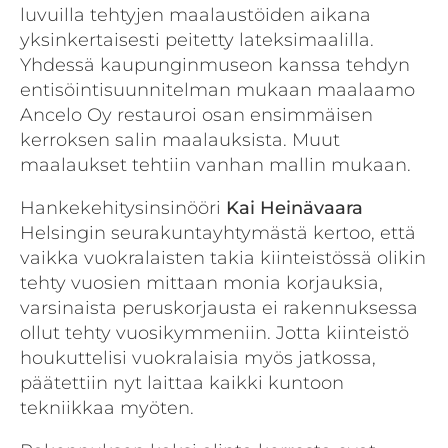
luvuilla tehtyjen maalaustöiden aikana
yksinkertaisesti peitetty lateksimaalilla.
Yhdessä kaupunginmuseon kanssa tehdyn
entisöintisuunnitelman mukaan maalaamo
Ancelo Oy restauroi osan ensimmäisen
kerroksen salin maalauksista. Muut
maalaukset tehtiin vanhan mallin mukaan.
Hankekehitysinsinööri
Kai Heinävaara
Helsingin seurakuntayhtymästä kertoo, että
vaikka vuokralaisten takia kiinteistössä olikin
tehty vuosien mittaan monia korjauksia,
varsinaista peruskorjausta ei rakennuksessa
ollut tehty vuosikymmeniin. Jotta kiinteistö
houkuttelisi vuokralaisia myös jatkossa,
päätettiin nyt laittaa kaikki kuntoon
tekniikkaa myöten.