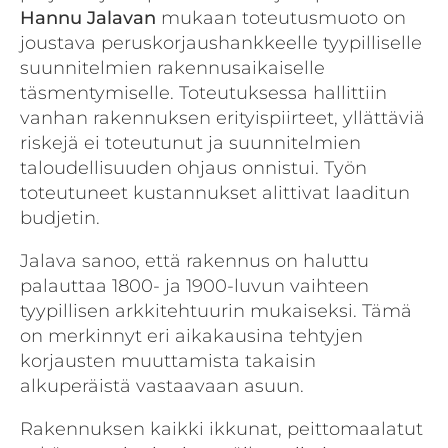
Hannu Jalavan
mukaan toteutusmuoto on
joustava peruskorjaushankkeelle tyypilliselle
suunnitelmien rakennusaikaiselle
täsmentymiselle. Toteutuksessa hallittiin
vanhan rakennuksen erityispiirteet, yllättäviä
riskejä ei toteutunut ja suunnitelmien
taloudellisuuden ohjaus onnistui. Työn
toteutuneet kustannukset alittivat laaditun
budjetin.
Jalava sanoo, että rakennus on haluttu
palauttaa 1800- ja 1900-luvun vaihteen
tyypillisen arkkitehtuurin mukaiseksi. Tämä
on merkinnyt eri aikakausina tehtyjen
korjausten muuttamista takaisin
alkuperäistä vastaavaan asuun.
Rakennuksen kaikki ikkunat, peittomaalatut