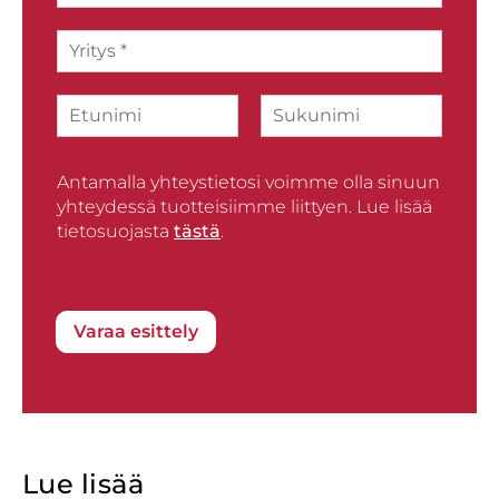
h
Y
k
r
ö
i
p
N
t
o
i
y
s
F
L
m
s
t
i
a
i
*
i
r
Antamalla yhteystietosi voimme olla sinuun
s
*
s
t
yhteydessä tuotteisiimme liittyen. Lue lisää
t
tietosuojasta
tästä
.
Varaa esittely
Lue lisää