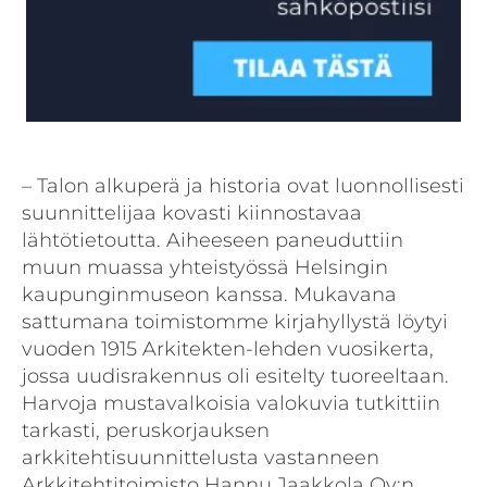
– Talon alkuperä ja historia ovat luonnollisesti
suunnittelijaa kovasti kiinnostavaa
lähtötietoutta. Aiheeseen paneuduttiin
muun muassa yhteistyössä Helsingin
kaupunginmuseon kanssa. Mukavana
sattumana toimistomme kirjahyllystä löytyi
vuoden 1915 Arkitekten-lehden vuosikerta,
jossa uudisrakennus oli esitelty tuoreeltaan.
Harvoja mustavalkoisia valokuvia tutkittiin
tarkasti, peruskorjauksen
arkkitehtisuunnittelusta vastanneen
Arkkitehtitoimisto Hannu Jaakkola Oy:n