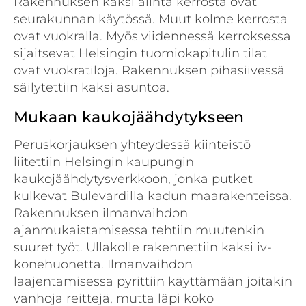
Rakennuksen kaksi alinta kerrosta ovat
seurakunnan käytössä. Muut kolme kerrosta
ovat vuokralla. Myös viidennessä kerroksessa
sijaitsevat Helsingin tuomiokapitulin tilat
ovat vuokratiloja. Rakennuksen pihasiivessä
säilytettiin kaksi asuntoa.
Mukaan kaukojäähdytykseen
Peruskorjauksen yhteydessä kiinteistö
liitettiin Helsingin kaupungin
kaukojäähdytysverkkoon, jonka putket
kulkevat Bulevardilla kadun maarakenteissa.
Rakennuksen ilmanvaihdon
ajanmukaistamisessa tehtiin muutenkin
suuret työt. Ullakolle rakennettiin kaksi iv-
konehuonetta. Ilmanvaihdon
laajentamisessa pyrittiin käyttämään joitakin
vanhoja reittejä, mutta läpi koko