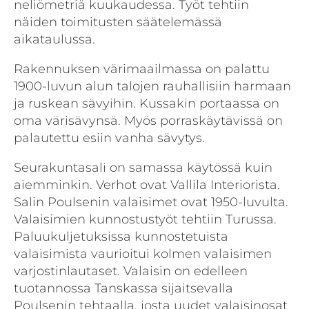
neliömetriä kuukaudessa. Työt tehtiin
näiden toimitusten säätelemässä
aikataulussa.
Rakennuksen värimaailmassa on palattu
1900-luvun alun talojen rauhallisiin harmaan
ja ruskean sävyihin. Kussakin portaassa on
oma värisävynsä. Myös porraskäytävissä on
palautettu esiin vanha sävytys.
Seurakuntasali on samassa käytössä kuin
aiemminkin. Verhot ovat Vallila Interiorista.
Salin Poulsenin valaisimet ovat 1950-luvulta.
Valaisimien kunnostustyöt tehtiin Turussa.
Paluukuljetuksissa kunnostetuista
valaisimista vaurioitui kolmen valaisimen
varjostinlautaset. Valaisin on edelleen
tuotannossa Tanskassa sijaitsevalla
Poulsenin tehtaalla, josta uudet valaisinosat