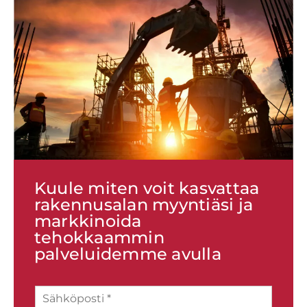
Kuule miten voit kasvattaa
rakennusalan myyntiäsi ja
markkinoida
tehokkaammin
palveluidemme avulla
S
ä