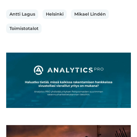
Antti Lagus
Helsinki
Mikael Lindén
Toimistotalot