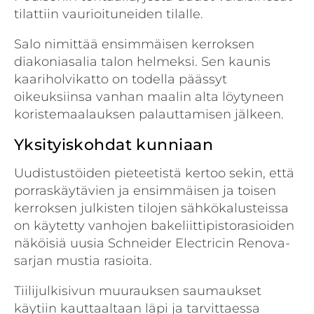
tilattiin vaurioituneiden tilalle.
Salo nimittää ensimmäisen kerroksen
diakoniasalia talon helmeksi. Sen kaunis
kaariholvikatto on todella päässyt
oikeuksiinsa vanhan maalin alta löytyneen
koristemaalauksen palauttamisen jälkeen.
Yksityiskohdat kunniaan
Uudistustöiden pieteetistä kertoo sekin, että
porraskäytävien ja ensimmäisen ja toisen
kerroksen julkisten tilojen sähkökalusteissa
on käytetty vanhojen bakeliittipistorasioiden
näköisiä uusia Schneider Electricin Renova-
sarjan mustia rasioita.
Tiilijulkisivun muurauksen saumaukset
käytiin kauttaaltaan läpi ja tarvittaessa