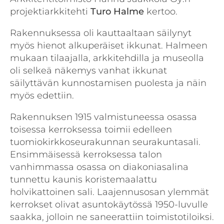
projektiarkkitehti
Turo Halme
kertoo.
Rakennuksessa oli kauttaaltaan säilynyt
myös hienot alkuperäiset ikkunat. Halmeen
mukaan tilaajalla, arkkitehdilla ja museolla
oli selkeä näkemys vanhat ikkunat
säilyttävän kunnostamisen puolesta ja näin
myös edettiin.
Rakennuksen 1915 valmistuneessa osassa
toisessa kerroksessa toimii edelleen
tuomiokirkkoseurakunnan seurakuntasali.
Ensimmäisessä kerroksessa talon
vanhimmassa osassa on diakoniasalina
tunnettu kaunis koristemaalattu
holvikattoinen sali. Laajennusosan ylemmät
kerrokset olivat asuntokäytössä 1950-luvulle
saakka, jolloin ne saneerattiin toimistotiloiksi.