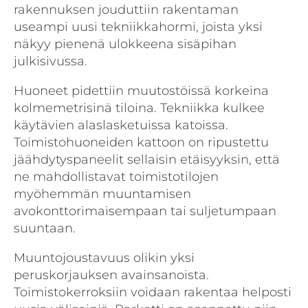
rakennuksen jouduttiin rakentaman
useampi uusi tekniikkahormi, joista yksi
näkyy pienenä ulokkeena sisäpihan
julkisivussa.
Huoneet pidettiin muutostöissä korkeina
kolmemetrisinä tiloina. Tekniikka kulkee
käytävien alaslasketuissa katoissa.
Toimistohuoneiden kattoon on ripustettu
jäähdytyspaneelit sellaisin etäisyyksin, että
ne mahdollistavat toimistotilojen
myöhemmän muuntamisen
avokonttorimaisempaan tai suljetumpaan
suuntaan.
Muuntojoustavuus olikin yksi
peruskorjauksen avainsanoista.
Toimistokerroksiin voidaan rakentaa helposti