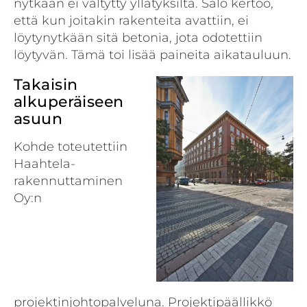
nytkään ei vältytty yllätyksiltä. Salo kertoo,
että kun joitakin rakenteita avattiin, ei
löytynytkään sitä betonia, jota odotettiin
löytyvän. Tämä toi lisää paineita aikatauluun.
Takaisin
alkuperäiseen
asuun
Kohde toteutettiin
Haahtela-
rakennuttaminen
Oy:n
projektinjohtopalveluna. Projektipäällikkö