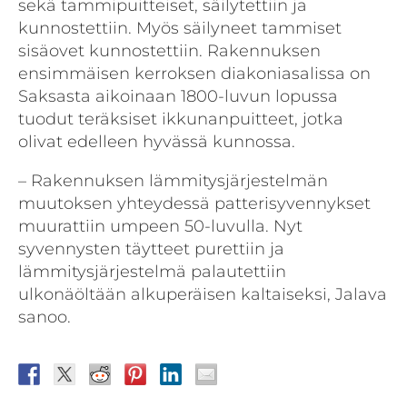
sekä tammipuitteiset, säilytettiin ja
kunnostettiin. Myös säilyneet tammiset
sisäovet kunnostettiin. Rakennuksen
ensimmäisen kerroksen diakoniasalissa on
Saksasta aikoinaan 1800-luvun lopussa
tuodut teräksiset ikkunanpuitteet, jotka
olivat edelleen hyvässä kunnossa.
– Rakennuksen lämmitysjärjestelmän
muutoksen yhteydessä patterisyvennykset
muurattiin umpeen 50-luvulla. Nyt
syvennysten täytteet purettiin ja
lämmitysjärjestelmä palautettiin
ulkonäöltään alkuperäisen kaltaiseksi, Jalava
sanoo.