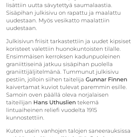
lisättiin uutta sävytettyä saumalaastia.
Sisäpihan julkisivu on rapattu ja maalattu
uudestaan. Myös vesikatto maalattiin
uudestaan.
Julkisivun friisit tarkastettiin ja uudet kipsiset
koristeet valettiin huonokuntoisten tilalle.
Ensimmäisen kerroksen kadunpuoleinen
graniittiseinä jatkuu sisäpihan puolella
graniittijäljitelmänä. Tummunut julkisivu
pestiin, jolloin siihen taitelija
Gunnar Finnen
kaivertamat kuviot tulevat paremmin esille.
Samoin oven päällä oleva norjalaisen
taiteilijan
Hans Uthuslien
tekemä
lintuaiheinen reliefi vuodelta 1915
kunnostettiin.
Kuten usein vanhojen talojen saneerauksissa