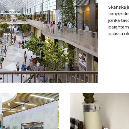
Skanska j
kauppake
jonka tav
parantami
päässä ole