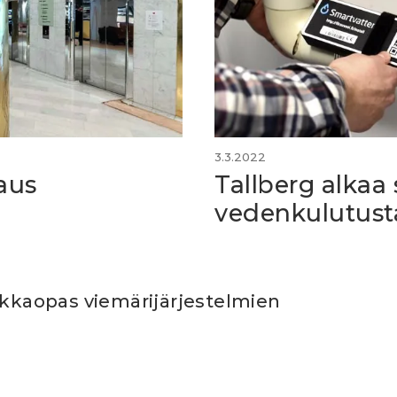
3.3.2022
jaus
Tallberg alkaa
vedenkulutusta
ikkaopas viemärijärjestelmien