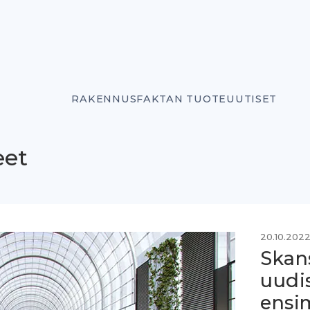
RAKENNUSFAKTAN TUOTEUUTISET
eet
20.10.202
Skans
uudi
ensi