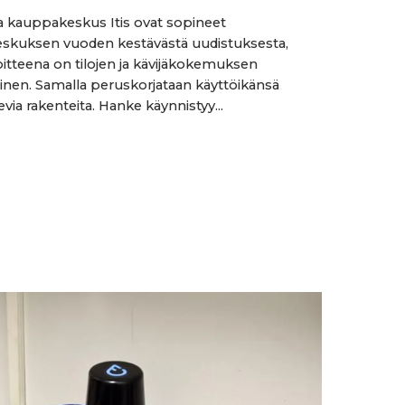
a kauppakeskus Itis ovat sopineet
skuksen vuoden kestävästä uudistuksesta,
oitteena on tilojen ja kävijäkokemuksen
nen. Samalla peruskorjataan käyttöikänsä
via rakenteita. Hanke käynnistyy...