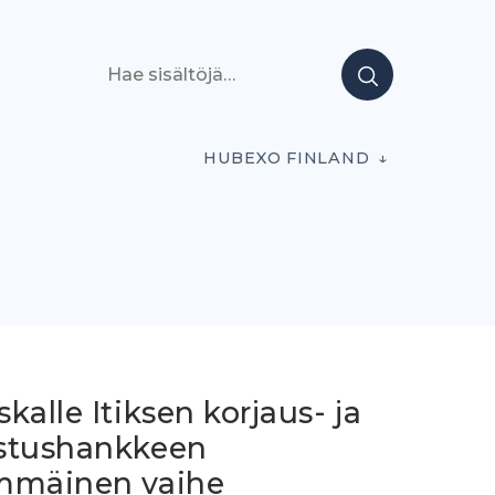
Hae sisältöjä
HUBEXO FINLAND
2
kalle Itiksen korjaus- ja
stushankkeen
mmäinen vaihe