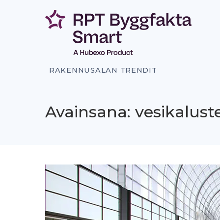
Siirry
sisältöön
RAKENNUSALAN TRENDIT
Avainsana: vesikalust