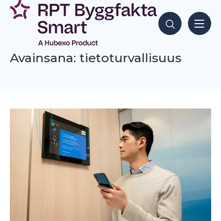
Siirry
sisältöön
Hae sisältöjä
Avainsana: tietoturvallisuus