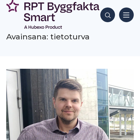
Siirry
sisältöön
Hae sisältöjä
Avainsana: tietoturva