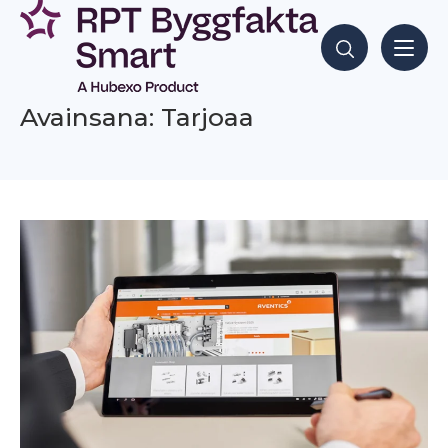
Siirry
sisältöön
Hae sisältöjä
Avainsana: Tarjoaa