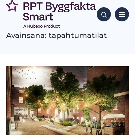
Siirry
sisältöön
Hae sisältöjä
Avainsana: tapahtumatilat