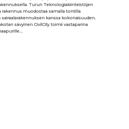
akennuksella. Turun Teknologiakiinteistöjen
rakennus muodostaa samalla tontilla
an sairaalarakennuksen kanssa kokonaisuuden,
akotan sävyinen CivilCity toimii vastaparina
aapurille....