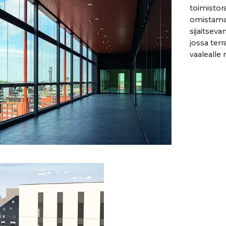
toimistor
omistama 
sijaitsev
jossa terr
vaalealle n