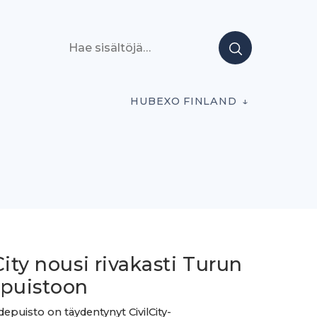
Hae sisältöjä
HUBEXO FINLAND
City nousi rivakasti Turun
epuistoon
depuisto on täydentynyt CivilCity-