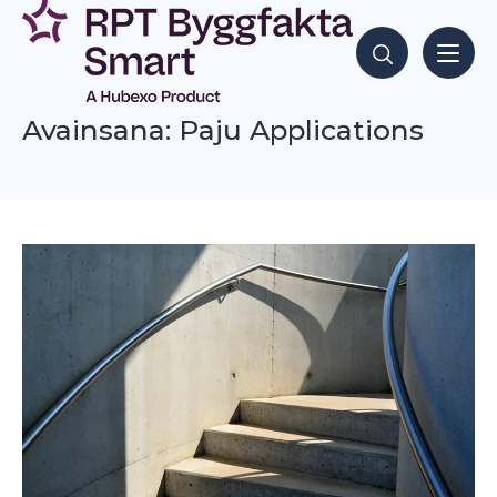
Siirry
sisältöön
Hae sisältöjä
Avainsana: Paju Applications