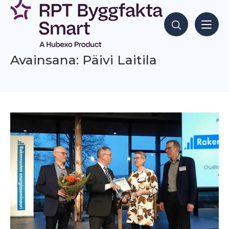
Siirry
sisältöön
Hae sisältöjä
Avainsana: Päivi Laitila