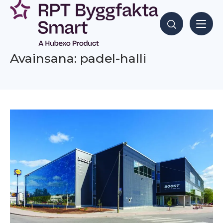
Siirry
sisältöön
Hae sisältöjä
Avainsana: padel-halli