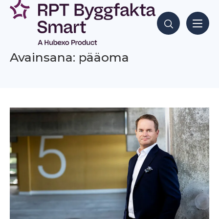
Siirry
sisältöön
Hae sisältöjä
Avainsana: pääoma