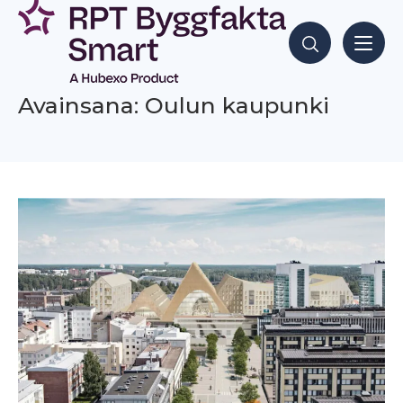
Siirry
sisältöön
Hae sisältöjä
Avainsana: Oulun kaupunki