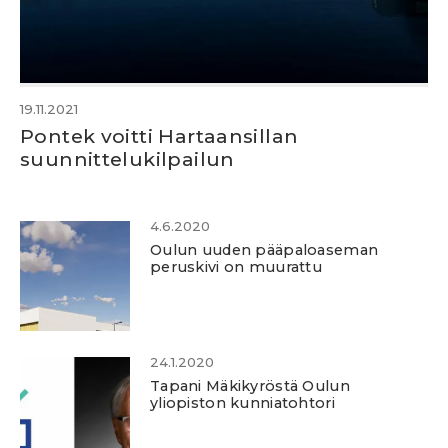
19.11.2021
Pontek voitti Hartaansillan
suunnittelukilpailun
4.6.2020
Oulun uuden pääpaloaseman
peruskivi on muurattu
24.1.2020
Tapani Mäkikyröstä Oulun
yliopiston kunniatohtori