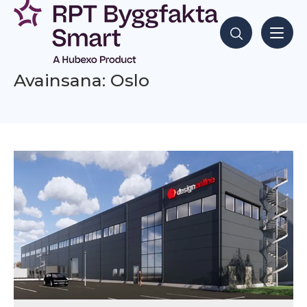
Siirry
sisältöön
Hae sisältöjä
Avainsana: Oslo