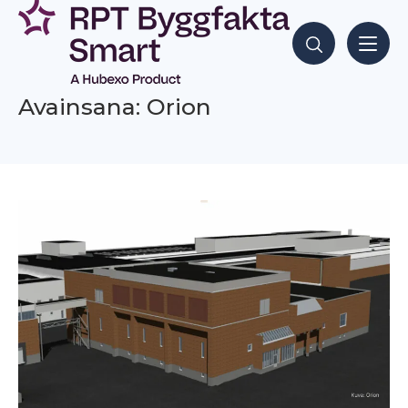
Siirry
sisältöön
Hae sisältöjä
Avainsana: Orion