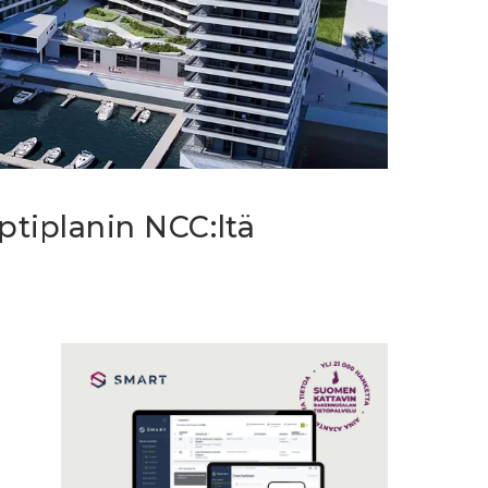
tiplanin NCC:ltä