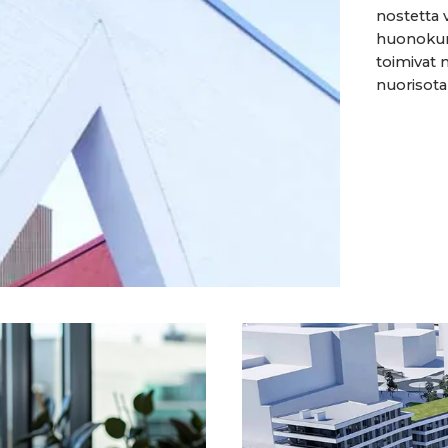
nostetta 
huonokunt
toimivat n
nuorisotalo