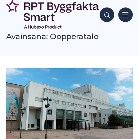
Siirry
sisältöön
Hae sisältöjä
Avainsana: Oopperatalo