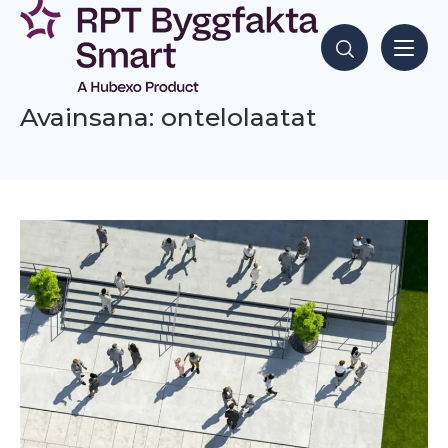
Siirry
sisältöön
Hae sisältöjä
Avainsana: ontelolaatat