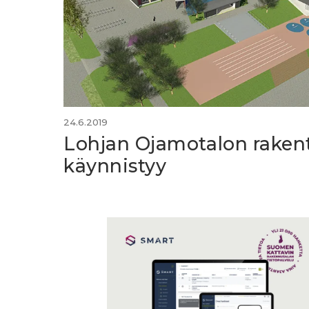
24.6.2019
Lohjan Ojamotalon rake
käynnistyy