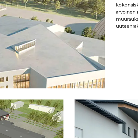
kokonaisk
arvoinen 
muurauks
uuteenra