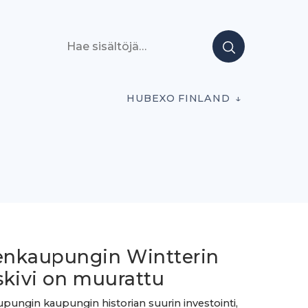
Hae sisältöjä
HUBEXO FINLAND
nkaupungin Wintterin
skivi on muurattu
ungin kaupungin historian suurin investointi,