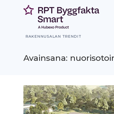
Siirry
sisältöön
RAKENNUSALAN TRENDIT
Avainsana: nuorisotoi