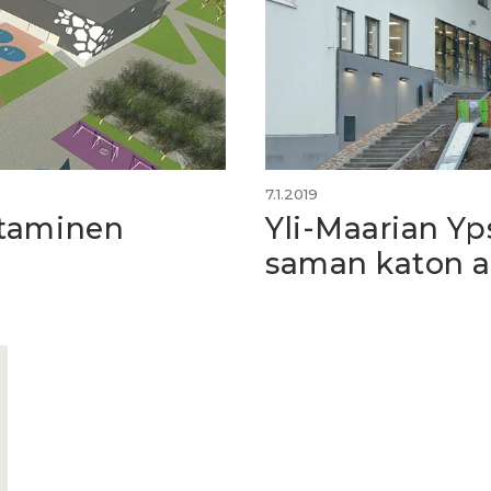
7.1.2019
ntaminen
Yli-Maarian Yps
saman katon a