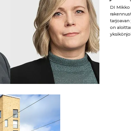
DI Mikko 
rakennust
tarjoavan
on aloitt
yksikönjo