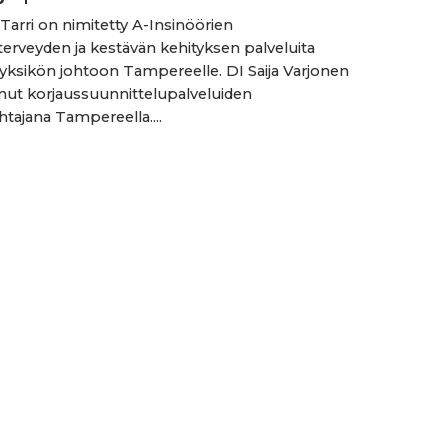
Tarri on nimitetty A-Insinöörien
erveyden ja kestävän kehityksen palveluita
 yksikön johtoon Tampereelle. DI Saija Varjonen
anut korjaussuunnittelupalveluiden
htajana Tampereella....