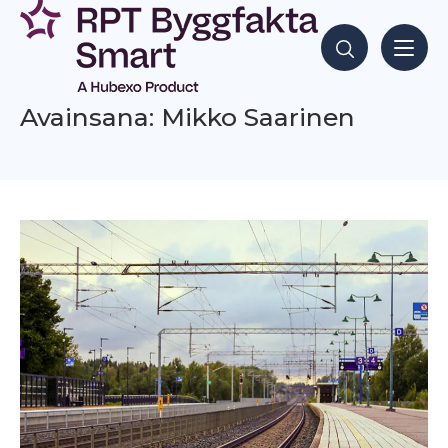
Siirry
sisältöön
Hae sisältöjä
Avainsana: Mikko Saarinen