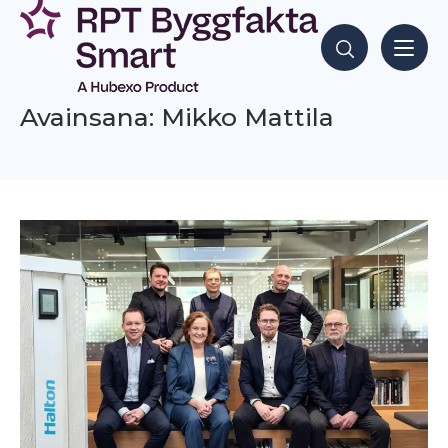
Siirry
sisältöön
Hae sisältöjä
Avainsana: Mikko Mattila