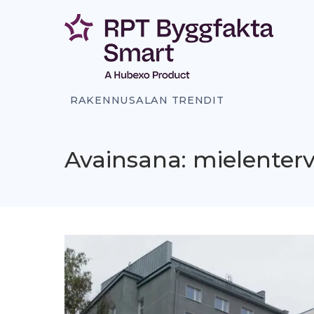
Siirry
sisältöön
RAKENNUSALAN TRENDIT
Avainsana: mielenter