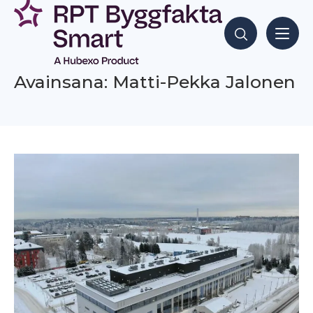
Siirry
sisältöön
Hae sisältöjä
Avainsana: Matti-Pekka Jalonen