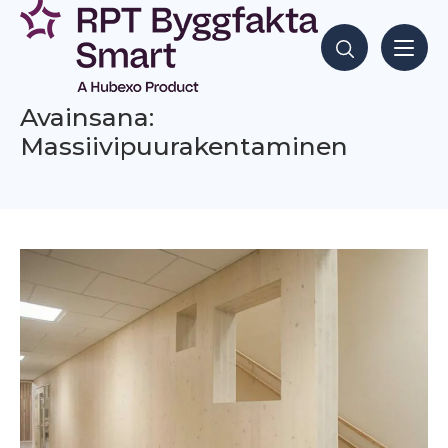
Siirry
sisältöön
Hae sisältöjä
Avainsana:
Massiivipuurakentaminen