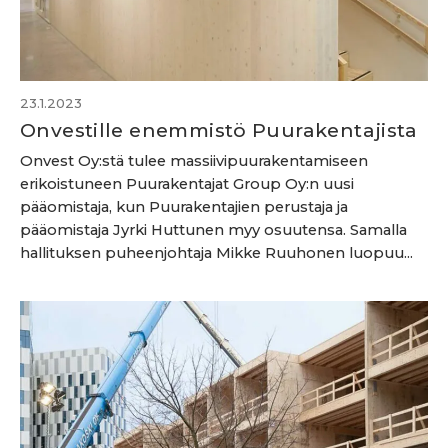
23.1.2023
Onvestille enemmistö Puurakentajista
Onvest Oy:stä tulee massiivipuurakentamiseen
erikoistuneen Puurakentajat Group Oy:n uusi
pääomistaja, kun Puurakentajien perustaja ja
pääomistaja Jyrki Huttunen myy osuutensa. Samalla
hallituksen puheenjohtaja Mikke Ruuhonen luopuu...