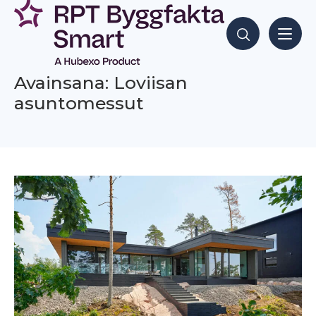
Siirry
sisältöön
Hae sisältöjä
Avainsana: Loviisan
asuntomessut