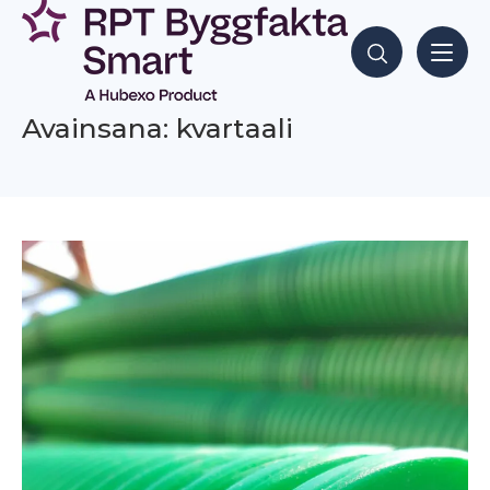
Siirry
sisältöön
Hae sisältöjä
Avainsana: kvartaali