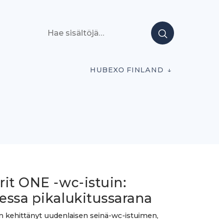
Hae sisältöjä
HUBEXO FINLAND
it ONE -wc-istuin:
essa pikalukitussarana
udenlaisen seinä-wc-istuimen,