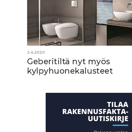
2.4.2020
Geberitiltä nyt myös
kylpyhuonekalusteet