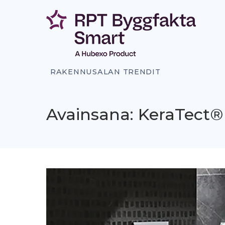
Siirry
sisältöön
RAKENNUSALAN TRENDIT
Avainsana: KeraTect®