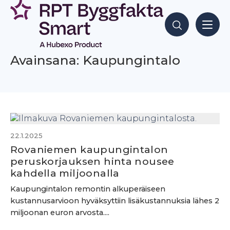
Siirry
sisältöön
Hae sisältöjä
Avainsana: Kaupungintalo
22.1.2025
Rovaniemen kaupungintalon
peruskorjauksen hinta nousee
kahdella miljoonalla
Kaupungintalon remontin alkuperäiseen
kustannusarvioon hyväksyttiin lisäkustannuksia lähes 2
miljoonan euron arvosta....