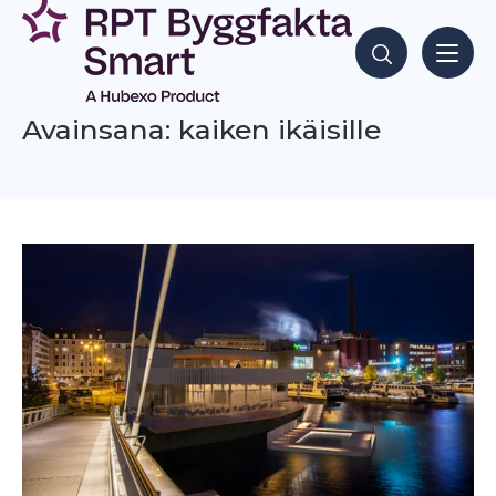
Siirry
sisältöön
Hae sisältöjä
Avainsana: kaiken ikäisille