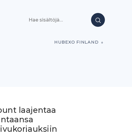
Hae sisältöjä
HUBEXO FINLAND
ount laajentaa
intaansa
sivukorjauksiin