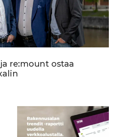
ja re:mount ostaa
xalin