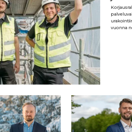
Korjausr
palveluva
urakointi
vuonna no