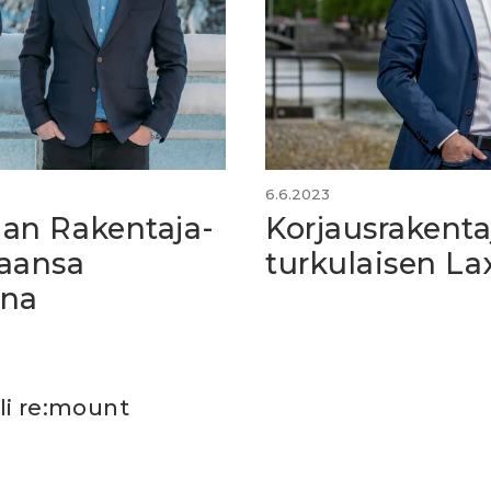
6.6.2023
an Rakentaja-
Korjausrakenta
jaansa
turkulaisen La
ina
li re:mount