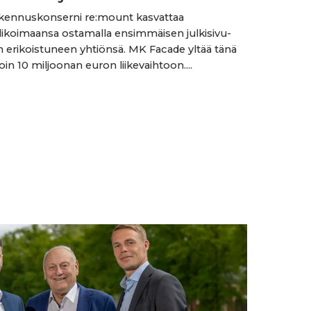
akennuskonserni re:mount kasvattaa
likoimaansa ostamalla ensimmäisen julkisivu-
in erikoistuneen yhtiönsä. MK Facade yltää tänä
in 10 miljoonan euron liikevaihtoon....