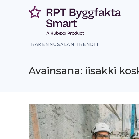
Siirry
sisältöön
RAKENNUSALAN TRENDIT
Avainsana: iisakki kos