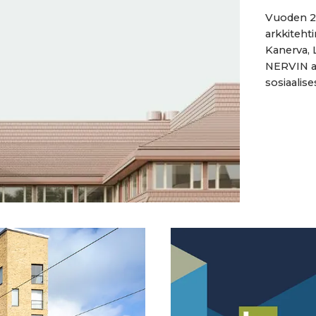
Vuoden 20
arkkiteht
Kanerva, 
NERVIN ar
sosiaalises