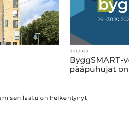
2.10.2020
ByggSMART-v
pääpuhujat on 
misen laatu on heikentynyt