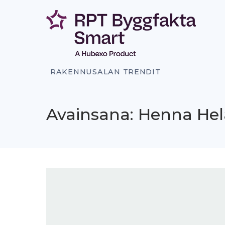
Siirry
sisältöön
RAKENNUSALAN TRENDIT
Avainsana: Henna He