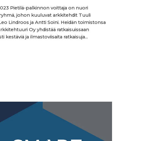
23 Pietilä-palkinnon voittaja on nuori
iryhmä, johon kuuluvat arkkitehdit Tuuli
Leo Lindroos ja Antti Soini. Heidän toimistonsa
kkitehtuuri Oy yhdistää ratkaisuissaan
ti kestäviä ja ilmastoviisaita ratkaisuja...