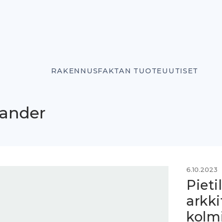
RAKENNUSFAKTAN TUOTEUUTISET
lander
6.10.2023
Pieti
arkki
kolm