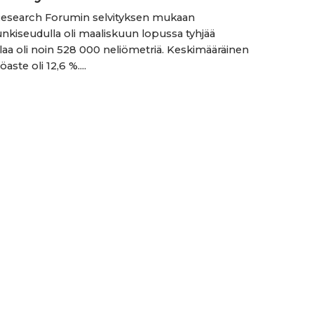
Research Forumin selvityksen mukaan
kiseudulla oli maaliskuun lopussa tyhjää
ilaa oli noin 528 000 neliömetriä. Keskimääräinen
aste oli 12,6 %....