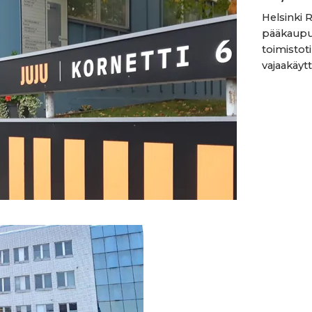
Helsinki 
pääkaupun
toimistot
vajaakäyttö