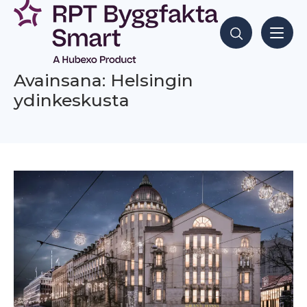
Siirry
sisältöön
Hae sisältöjä
Avainsana: Helsingin
ydinkeskusta