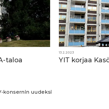
13.2.2023
A-taloa
YIT korjaa Kas
V-konsernin uudeksi