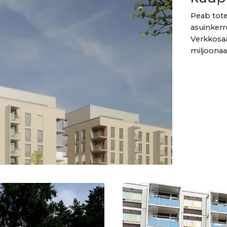
Peab tote
asuinkerr
Verkkosaa
miljoonaa 