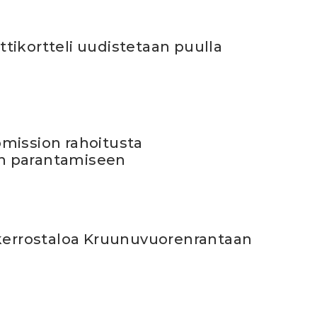
tikortteli uudistetaan puulla
mission rahoitusta
n parantamiseen
 kerrostaloa Kruunuvuorenrantaan