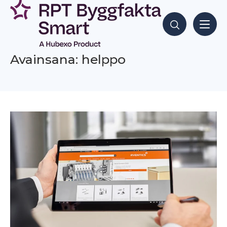
Siirry
sisältöön
Hae sisältöjä
Avainsana: helppo