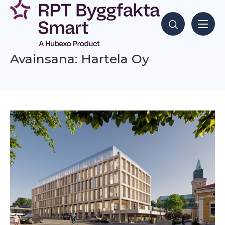
Siirry
sisältöön
Hae sisältöjä
Avainsana: Hartela Oy